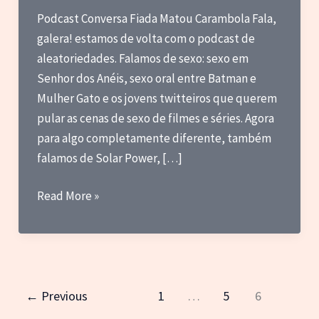
Podcast Conversa Fiada Matou Carambola Fala,
galera! estamos de volta com o podcast de
aleatoriedades. Falamos de sexo: sexo em
Senhor dos Anéis, sexo oral entre Batman e
Mulher Gato e os jovens twitteiros que querem
pular as cenas de sexo de filmes e séries. Agora
para algo completamente diferente, também
falamos de Solar Power, […]
CFMC
Read More »
34
–
Uma
cena
de
←
Previous
1
…
5
6
sexo.