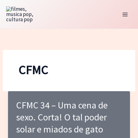
Ir
para
o
conteúdo
CFMC
CFMC 34 – Uma cena de
sexo. Corta! O tal poder
solar e miados de gato