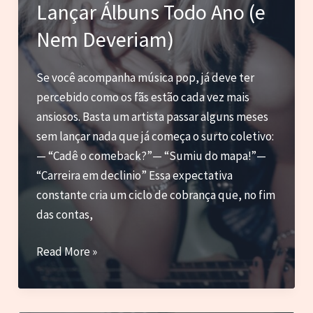
no
Lançar Álbuns Todo Ano (e
Japão
Nem Deveriam)
Se você acompanha música pop, já deve ter
percebido como os fãs estão cada vez mais
ansiosos. Basta um artista passar alguns meses
sem lançar nada que já começa o surto coletivo:
— “Cadê o comeback?”— “Sumiu do mapa!”—
“Carreira em declinio” Essa expectativa
constante cria um ciclo de cobrança que, no fim
das contas,
Ansiedade
Read More »
Pop
ou
PorQue