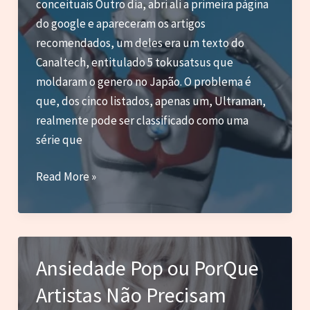
conceituais Outro dia, abri ali a primeira página
do google e apareceram os artigos
recomendados, um deles era um texto do
Canaltech, entitulado 5 tokusatsus que
moldaram o genero no Japão. O problema é
que, dos cinco listados, apenas um, Ultraman,
realmente pode ser classificado como uma
série que
DRIvagações
Read More »
–
Tokusatsus
que
moldaram
Ansiedade Pop ou PorQue
o
Artistas Não Precisam
gênero