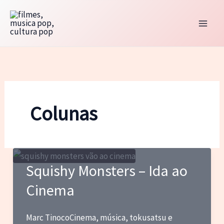
Ir
para
o
conteúdo
Colunas
Squishy Monsters – Ida ao
Cinema
Marc TinocoCinema, música, tokusatsu e