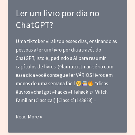
A
Ler um livro por dia no
Trilha
ChatGPT?
Sonora
do
Meu
Uma tiktoker viralizou esses dias, ensinando as
2024
pessoas a ler um livro por dia através do
ChatGPT, isto é, pedindo a AI para resumir
capítulos de livros. @lauratuttman sério com
essa dica você consegue ler VÁRIOS livros em
menos de uma semana fácil
#dicas
#livros #chatgpt #hacks #lifehack ♬ Witch
Familiar (Classical) [Classic](143628) –
Ler
Read More »
um
livro