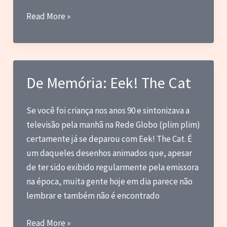
Novas
Read More »
estampas
na
lojinha
do
De Memória: Eek! The Cat
CPR
Se você foi criança nos anos 90 e sintonizava a
televisão pela manhã na Rede Globo (plim plim)
certamente já se deparou com Eek! The Cat. É
um daqueles desenhos animados que, apesar
de ter sido exibido regularmente pela emissora
na época, muita gente hoje em dia parece não
lembrar e também não é encontrado
De
Read More »