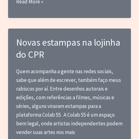
Blog
Read More »
do
Marc:
Kamen
Rider
Novas estampas na lojinha
agitando
do CPR
oficialmente
no
Brasil
Quem acompanha a gente nas redes sociais,
sabe que além de escrever, também faço meus
rabiscos por aí. Entre desenhos autorais e
edições, com referências a filmes, músicas e
séries, alguns viraram estampas para a
plataforma Colab 55. A Colab 55 é um espaço
bem legal, onde artistas independentes podem
vender suas artes nos mais