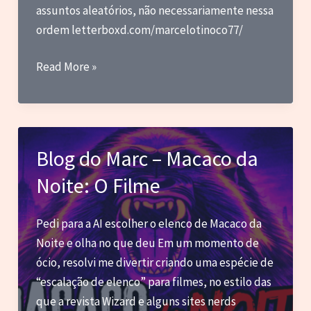
assuntos aleatórios, não necessariamente nessa
ordem letterboxd.com/marcelotinoco77/
Squishy
Read More »
Monsters
–
Ida
ao
Blog do Marc – Macaco da
Cinema
Noite: O Filme
Pedi para a AI escolher o elenco de Macaco da
Noite e olha no que deu Em um momento de
ócio, resolvi me divertir criando uma espécie de
“escalação de elenco” para filmes, no estilo das
que a revista Wizard e alguns sites nerds