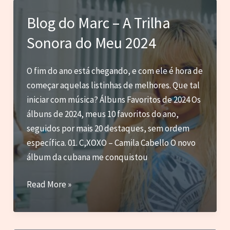
Artistas
Blog do Marc – A Trilha
Não
Sonora do Meu 2024
Precisam
Lançar
Álbuns
O fim do ano está chegando, e com ele é hora de
Todo
começar aquelas listinhas de melhores. Que tal
Ano
iniciar com música? Álbuns Favoritos de 2024 Os
(e
álbuns de 2024, meus 10 favoritos do ano,
Nem
seguidos por mais 20 destaques, sem ordem
Deveriam)
específica. 01. C,XOXO – Camila Cabello O novo
álbum da cubana me conquistou
Blog
Read More »
do
Marc
–