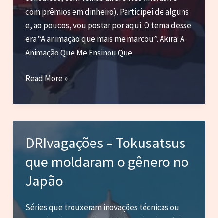
com prêmios em dinheiro). Participei de alguns
e, ao poucos, vou postar por aqui. O tema desse
era “A animação que mais me marcou”. Akira: A
Animação Que Me Ensinou Que
Andei
Read More »
escrevendo
uns
textos
na
DRIvagações – Tokusatsus
Peliplat
que moldaram o gênero no
esse
foi
Japão
sobre
Akira
Séries que trouxeram inovações técnicas ou