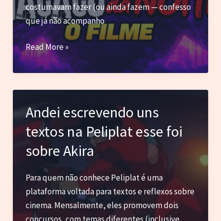
costumavam fazer (ou ainda fazem — confesso
que já não acompanho
Blog
Read More »
do
Marc
–
Macaco
Andei escrevendo uns
da
textos na Peliplat esse foi
Noite:
O
sobre Akira
Filme
Para quem não conhece Peliplat é uma
plataforma voltada para textos e reflexos sobre
cinema. Mensalmente, eles promovem dois
concursos, com temas diferentes (inclusive