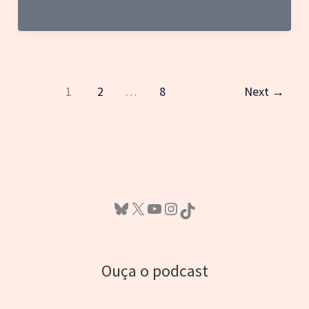
Memória:
Eek!
The
Cat
1
2
…
8
Next
→
Bluesky
X
Youtube
Instagram
TikTok
Ouça o podcast