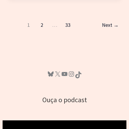
Madonna,
The
Warning
e
1
2
…
33
Next
→
Tom
Morello
com
Serj
Tankian
Bluesky
X
Youtube
Instagram
TikTok
Ouça o podcast