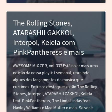
SUNMI,
Carly
Rae
The Rolling Stones,
Jepsen,
ATARASHII GAKKO!,
Kim
Petras
Interpol, Kelela com
e
PinkPantheress e mais
mais
AWESOME MIX CPR, vol. 337 Está no ar mais uma
edição da nossa playlist semanal, reunindo
alguns dos lançamentos da música que
curtimos. Entre os destaques estão The Rolling
Stones, Interpol, ATARASHII GAKKO!, Kelela
feat. PinkPantheress, The Linda Lindas feat.
Hayley Williams e Mae Muller e mais. Se você