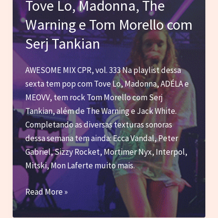
Tove Lo, Madonna, The
Céu
Warning e Tom Morello com
e
outras
Serj Tankian
novas
AWESOME MIX CPR, vol. 333 Na playlist dessa
sexta tem pop com Tove Lo, Madonna, ADÉLA e
MEOVV, tem rock Tom Morello com Serj
Tankian, além de The Warning e Jack White.
Completando as diversas texturas sonoras
dessa semana tem ainda: Ecca Vandal, Peter
Gabriel, Sizzy Rocket, Mortimer Nyx, Interpol,
Mitski, Mon Laferte muito mais.
Tove
Read More »
Lo,