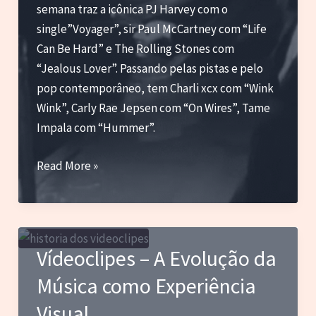
semana traz a icônica PJ Harvey com o
agora)
single”Voyager”, sir Paul McCartney com “Life
Can Be Hard” e The Rolling Stones com
“Jealous Lover”. Passando pelas pistas e pelo
pop contemporâneo, tem Charli xcx com “Wink
Wink”, Carly Rae Jepsen com “On Wires”, Tame
Impala com “Hummer”.
PJ
Read More »
Harvey,
Paul
McCartney,
Tame
Vídeoclipes – A Evolução da
Impala,
Música como Experiência
Charli
xcx
Visual