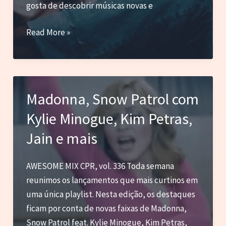
gosta de descobrir músicas novas e
The
Read More »
Rolling
Stones,
ATARASHII
GAKKO!,
Madonna, Snow Patrol com
Interpol,
Kylie Minogue, Kim Petras,
Kelela
com
Jain e mais
PinkPantheress
e
AWESOME MIX CPR, vol. 336 Toda semana
mais
reunimos os lançamentos que mais curtinos em
uma única playlist. Nesta edição, os destaques
ficam por conta de novas faixas de Madonna,
Snow Patrol feat. Kylie Minogue, Kim Petras,