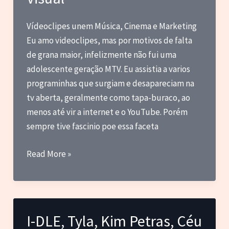
e
outras
Vídeoclipes unem Música, Cinema e Marketing
novas
Eu amo videoclipes, mas por motivos de falta
de grana maior, infelizmente não fui uma
adolescente geração MTV. Eu assistia a varios
programinhas que surgiam e desapareciam na
tv aberta, geralmente como tapa-buraco, ao
menos até vir a internet e o YouTube. Porém
sempre tive fascinio poe essa faceta
Vídeoclipes
Read More »
–
A
Evolução
da
I-DLE, Tyla, Kim Petras, Céu
Música