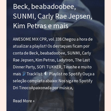
Anitta,
Beck, beabadoobee,
Pabllo
SUNMI, Carly Rae Jepsen,
Vittar
e
Kim Petras e mais
mais
AWESOME MIX CPR, vol. 338 Chegou a hora de
atualizar a playlist! Os destaques ficam por
conta de Beck, beabadoobee, SUNMI, Carly
Rae Jepsen, Kim Petras, Ladytron, The Last
Dinner Party, SOFI TUKKER, Tinashe e muito
mais
Tracklist:
Playlist no Spotify Ouça a
seleção completa abaixo: Nos siga no Spotify
Dri TinocoApaixonada por música,
Beck,
Read More »
beabadoobee,