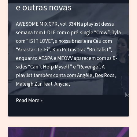
e outras novas
como
Experiência
Visual
AWESOME MIX CPR, vol. 334 Na playlist dessa
semana tem I-DLE com o pré-single “Crow”, Tyla
com “IS IT LOVE”, a nossa brasileira Céu com
“Arrastar-Te-Ei”, Kim Petras traz “Brutalist”,
enquanto AESPA e MEOVV aparecem com as B-
sides “Can’t Help Myself” e “Revenge”. A
playlist também conta com Angèle, Des Rocs,
Maleigh Zan feat. Anycia,
I-
Read More »
DLE,
Tyla,
Kim
Petras,