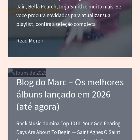
Jain, Bella Poarch,Jorja Smith e muito mais: Se
você procura novidades para atualizar sua
playlist, confira a seleção completa
Madonna,
Read More »
Snow
Patrol
com
Kylie
Blog do Marc – Os melhores
Minogue,
álbuns lançado em 2026
Kim
Petras,
(até agora)
Jain
e
Rock Music domina Top 10 01. Your God Fearing
mais
Days Are About To Begin — Saint Agnes O Saint