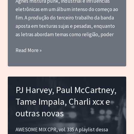
Agnes mistura punk, industrial e influências
eletrônicas em um álbum intenso do começo ao
fim. A produção do terceiro trabalho da banda
aposta em texturas sujas e pesadas, enquanto
as letras abordam temas como religião, poder
Blog
Read More »
do
Marc
–
Os
PJ Harvey, Paul McCartney,
melhores
Tame Impala, Charli xcx e
álbuns
lançado
outras novas
em
2026
AWESOME MIX CPR, vol. 335 A playlist dessa
(até