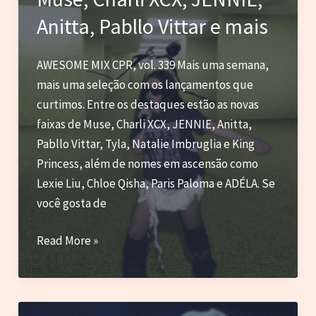
Grande,
Anitta, Pabllo Vittar e mais
Tove
Lo
e
AWESOME MIX CPR, vol. 339 Mais uma semana,
os
mais uma seleção com os lançamentos que
outros
curtimos. Entre os destaques estão as novas
lançamentos
faixas de Muse, Charli XCX, JENNIE, Anitta,
da
Pabllo Vittar, Tyla, Natalie Imbruglia e King
semana
Princess, além de nomes em ascensão como
Lexie Liu, Chloe Qisha, Paris Paloma e ADÉLA. Se
você gosta de
Muse,
Read More »
Charli
XCX,
JENNIE,