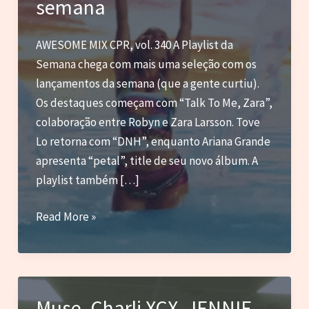
semana
AWESOME MIX CPR, vol. 340 A Playlist da
Semana chega com mais uma seleção com os
lançamentos da semana (que a gente curtiu).
Os destaques começam com “Talk To Me, Zara”,
colaboração entre Robyn e Zara Larsson. Tove
Lo retorna com “DNH”, enquanto Ariana Grande
apresenta “petal”, title de seu novo álbum. A
playlist também […]
Zara
Read More »
Larsson
com
Robyn,
Ariana
Muse, Charli XCX, JENNIE,