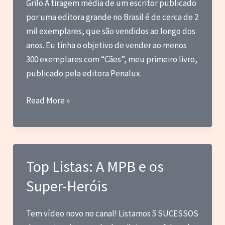
Grilo A tiragem média de um escritor publicado
por uma editora grande no Brasil é de cerca de 2
mil exemplares, que são vendidos ao longo dos
anos. Eu tinha o objetivo de vender ao menos
300 exemplares com “Cães”, meu primeiro livro,
publicado pela editora Penalux.
Guestpost:
Read More »
Os
desafios
da
publicação
Top Listas: A MPB e os
independente
Super-Heróis
Tem vídeo novo no canal! Listamos 5 SUCESSOS