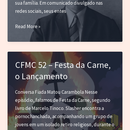
sua família. Em comunicado divulgado nas
redes sociais, seus entes
Morre
Read More »
Mario
Vargas
Llosa:
O
CFMC 52 – Festa da Carne,
gigante
o Lançamento
da
Literatura
Latino-
Conversa Fiada Matou Carambola Nesse
Americana
episódio, falamos de Festa da Carne, segundo
se
livro de Marcelo Tinoco. Slasher encontra a
despede
pornochanchada, acompanhando um grupo de
aos
jovens em um isolado retiro religioso, durante o