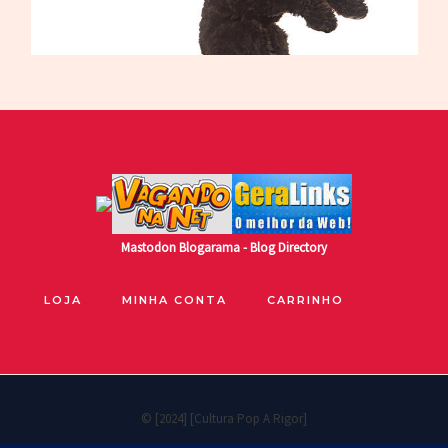
Mastodon
Blogarama - Blog Directory
LOJA
MINHA CONTA
CARRINHO
© [2024] [Cultura Pop A Rigor]