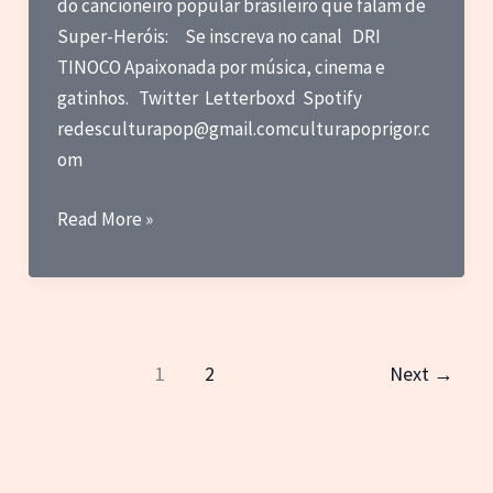
do cancioneiro popular brasileiro que falam de
Super-Heróis: Se inscreva no canal DRI
TINOCO Apaixonada por música, cinema e
gatinhos. Twitter Letterboxd Spotify
redesculturapop@gmail.comculturapoprigor.c
om
Top
Read More »
Listas:
A
MPB
e
os
1
2
Next
→
Super-
Heróis