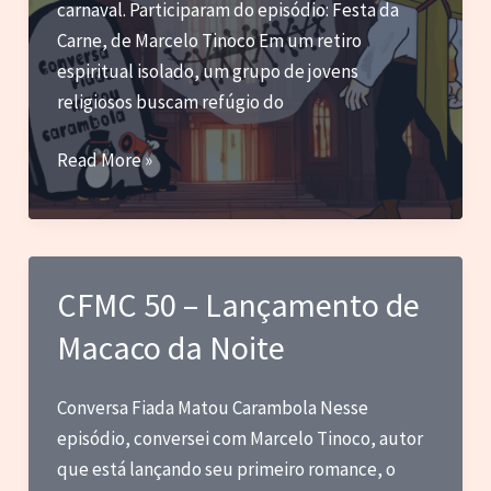
89
carnaval. Participaram do episódio: Festa da
Anos
Carne, de Marcelo Tinoco Em um retiro
espiritual isolado, um grupo de jovens
religiosos buscam refúgio do
CFMC
Read More »
52
–
Festa
da
CFMC 50 – Lançamento de
Carne,
Macaco da Noite
o
Lançamento
Conversa Fiada Matou Carambola Nesse
episódio, conversei com Marcelo Tinoco, autor
que está lançando seu primeiro romance, o