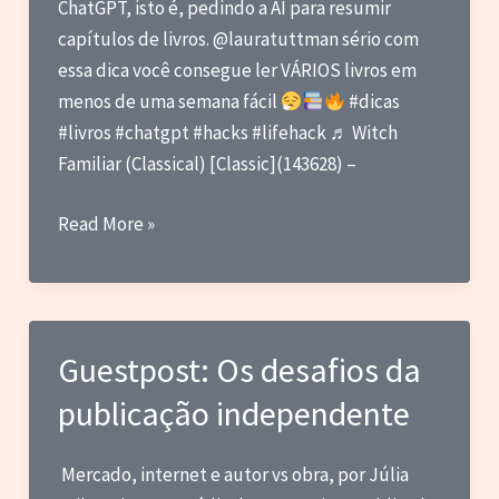
ChatGPT, isto é, pedindo a AI para resumir
capítulos de livros. @lauratuttman sério com
essa dica você consegue ler VÁRIOS livros em
menos de uma semana fácil
#dicas
#livros #chatgpt #hacks #lifehack ♬ Witch
Familiar (Classical) [Classic](143628) –
Ler
Read More »
um
livro
por
dia
Guestpost: Os desafios da
no
publicação independente
ChatGPT?
Mercado, internet e autor vs obra, por Júlia