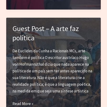
–
Caso
Raphael
Montes
Guest Post – A arte faz
ou
política
como
homens
não
De Euclides da Cunha a Racionais MCs, arte
sabem
também é política O escritor austríaco Hugo
ouvir
von Hofmannsthal dizia que nada aparece na
(as
política de um país sem ter antes aparecido na
mulheres)
sua literatura. Não é que a literatura crie a
realidade política; é que a linguagem poética,
na medida em que seja uma síntese artística
Guest
Read More »