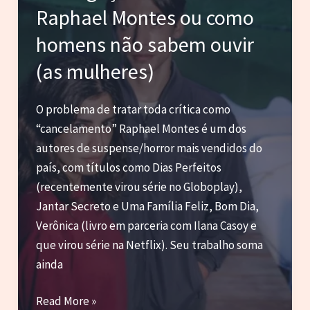
Raphael Montes ou como
Olhar
Masculino
homens não sabem ouvir
(as mulheres)
O problema de tratar toda crítica como
“cancelamento” Raphael Montes é um dos
autores de suspense/horror mais vendidos do
país, com títulos como Dias Perfeitos
(recentemente virou série no Globoplay),
Jantar Secreto e Uma Família Feliz, Bom Dia,
Verônica (livro em parceria com Ilana Casoy e
que virou série na Netflix). Seu trabalho soma
ainda
DRIvagações
Read More »