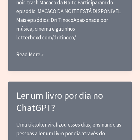
noir-trash Macaco da Noite Participaram do
episódio: MACACO DA NOITE ESTÁ DISPONIVEL
Mais episódios: Dri TinocoApaixonada por
música, cinema e gatinhos
letterboxd.com/dritinoco/
CFMC
Read More »
50
–
Lançamento
de
Ler um livro por dia no
Macaco
ChatGPT?
da
Noite
Uma tiktoker viralizou esses dias, ensinando as
pessoas a ler um livro por dia através do