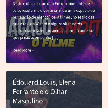
Noite e olha no que deu Em um momento de
ócio, resolvi me divertir criando uma espécie de
“escalação de elenco” para filmes, no estilo das
que a revista Wizard e alguns sites nerds
costumavam fazer (ou ainda fazem — confesso
que já não acompanho […]
Blog
Read More »
do
Marc
–
Macaco
Édouard Louis, Elena
da
Ferrante e o Olhar
Noite:
O
Masculino
Filme