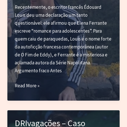
Recentemente, o escritor francês Édouard
Louis deu uma declaração um tanto
questionável: ele afirmou que Elena Ferrante
escreve “romance para adolescentes”. Para
quem caiu de paraquedas, Louis é o nome forte
da autoficção francesa contemporânea (autor
de O Fim de Eddy), e Ferrante é a misteriosa e
aclamada autora da Série Napolitana.
Argumento fraco Antes
Édouard
Read More »
Louis,
Elena
Ferrante
e
DRIvagações – Caso
o