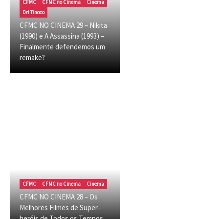
CFMC
CFMC no Cinema
Cinema
Dri Tinoco
CFMC NO CINEMA 29 – Nikita
(1990) e A Assassina (1993) –
Finalmente defendemos um
remake?
CFMC
CFMC no Cinema
Cinema
CFMC NO CINEMA 28 – Os
Melhores Filmes de Super-
heróis de Todos os Tempos