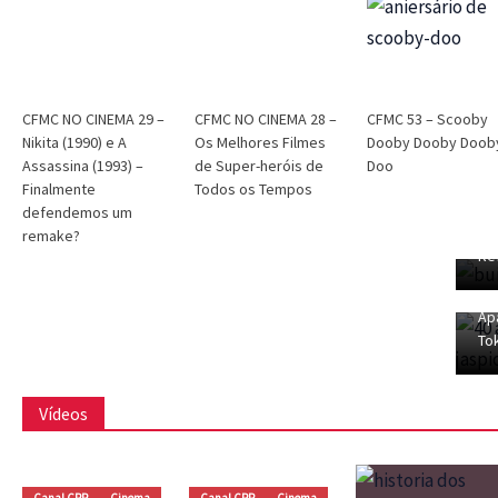
CFMC
CFMC no Cinema
Cinema
Dri Tinoco
CFMC NO CINEMA 29 – Nikita
(1990) e A Assassina (1993) –
CFMC NO CINEMA 29 –
CFMC NO CINEMA 28 –
CFMC 53 – Scooby
Finalmente defendemos um
Nikita (1990) e A
Os Melhores Filmes
Dooby Dooby Doob
CF
Assassina (1993) –
de Super-heróis de
Doo
remake?
04
Finalmente
Todos os Tempos
Ka
defendemos um
Dri Tinoco
dezembro 6, 2025
Jas
remake?
CF
Re
03
e 
Ap
To
Vídeos
Canal CPR
Cinema
Canal CPR
Cinema