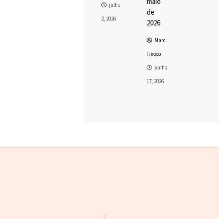
maio
julho
de
2, 2026
2026
Marc
Tinoco
junho
17, 2026