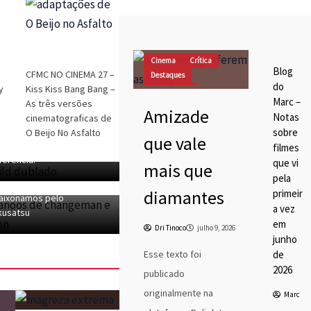
Blog
do
Cinema
Crítica
Marc
Blog
CFMC NO CINEMA 27 –
Destaques
Cine
do
y
Kiss Kiss Bang Bang –
ma
DRIvagações
MC SESSÃO TOKUSATSU
Marc –
As três versões
Dest
Amizade
aque
 – Dublagem Privada de
Notas
cinematograficas de
s
men Rider Build e Maldito
sobre
O Beijo No Asfalto
Marc
que vale
pion! Eu Entendi a
Tino
filmes
MC SESSÃO TOKUSATSU
co
fêrencia!
que vi
mais que
 – 40 Anos de Changeman
pela
Jaspion ou Como nos
diamantes
primeir
aixonamos pelo
a vez
kusatsu
em
Dri Tinoco
julho 9, 2026
junho
Esse texto foi
de
2026
publicado
originalmente na
Marc