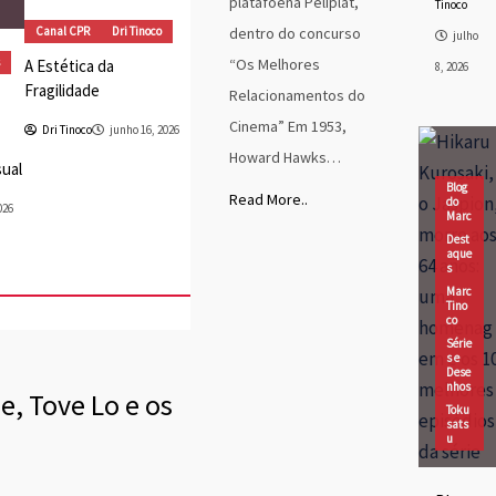
platafoena Peliplat,
Tinoco
Canal CPR
Dri Tinoco
dentro do concurso
julho
“Os Melhores
A Estética da
8, 2026
Fragilidade
Relacionamentos do
Cinema” Em 1953,
Dri Tinoco
junho 16, 2026
Howard Hawks…
sual
Blog
Read More..
do
026
Marc
Dest
aque
s
Marc
Tino
co
Série
s e
Dese
nhos
, Tove Lo e os
Toku
sats
u