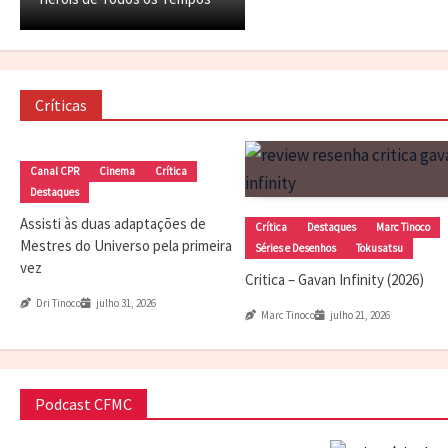
Críticas
Canal CPR
Cinema
Crítica
Destaques
Assisti às duas adaptações de
Crítica
Destaques
Marc Tinoco
Mestres do Universo pela primeira
Séries e Desenhos
Tokusatsu
vez
Critica – Gavan Infinity (2026)
Dri Tinoco
julho 31, 2026
Marc Tinoco
julho 21, 2026
Podcast CFMC