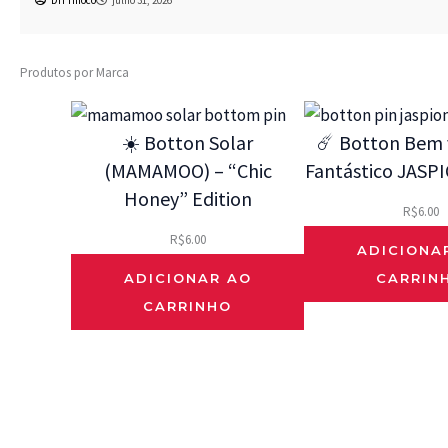
Produtos por Marca
☀️ Botton Solar
☄️ Botton Bem v
(MAMAMOO) – “Chic
Fantástico JASPI
Honey” Edition
R$
6.00
R$
6.00
ADICIONA
ADICIONAR AO
CARRIN
CARRINHO