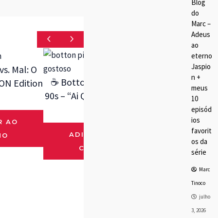
Blog
do
Marc –
Adeus
ao
eterno
Jaspio
s. Mal: O
n +
☕ Botton Ciclope X-Men
ON Edition
meus
90s – “Ai Que Café Gostoso”
10
episód
R$
6.00
ios
R AO
favorit
ADICIONAR AO
HO
os da
CARRINHO
série
☣️ Botton 
Marc
Avenger – 
Tinoco
Tóx
julho
3, 2026
R$
6.