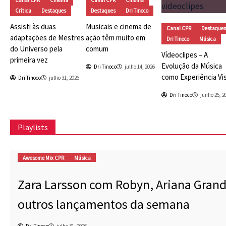
Crítica
Destaques
Destaques
Dri Tinoco
Assisti às duas
Musicais e cinema de
Canal CPR
Destaques
adaptações de Mestres
ação têm muito em
Dri Tinoco
Música
do Universo pela
comum
Vídeoclipes – A
primeira vez
Evolução da Música
Dri Tinoco
julho 14, 2026
como Experiência Vi
Dri Tinoco
julho 31, 2026
Dri Tinoco
junho 25, 2
Playlists
Awesome Mix CPR
Música
Zara Larsson com Robyn, Ariana Grande
outros lançamentos da semana
Dri Tinoco
julho 31, 2026