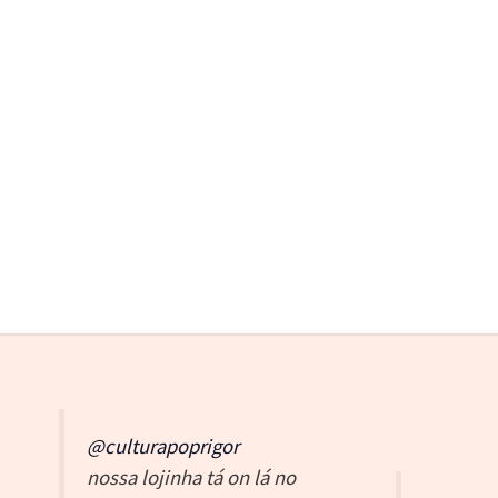
@culturapoprigor
nossa lojinha tá on lá no