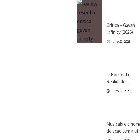
Crítica
Destaques
Marc Tinoco
Séries e Desenhos
Tokusatsu
Critica – Gavan
Infinity (2026)
julho 21, 2026
Cinema
Crítica
Destaques
Dri Tinoco
O Horror da
Realidade
Fraturada
julho 17, 2026
Canal CPR
Cinema
Destaques
Dri Tinoco
Musicais e cinem
de ação têm mui
em comum