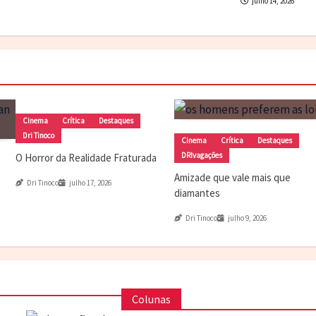
julho 14, 2026
Cinema
Crítica
Destaques
Dri Tinoco
Cinema
Crítica
Destaques
DRIvagações
O Horror da Realidade Fraturada
Amizade que vale mais que
Dri Tinoco
julho 17, 2026
diamantes
Dri Tinoco
julho 9, 2026
Colunas