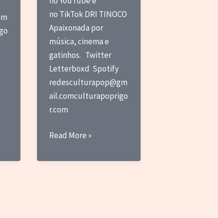
no YouTube e
no TikTok DRI TINOCO
gm
Apaixonada por
igo
música, cinema e
gatinhos. Twitter
Letterboxd Spotify
redesculturapop@gm
ail.comculturapoprigo
r.com
CPR
Read More »
Recomenda
–
Igano
Kabamaru
(1983),
o