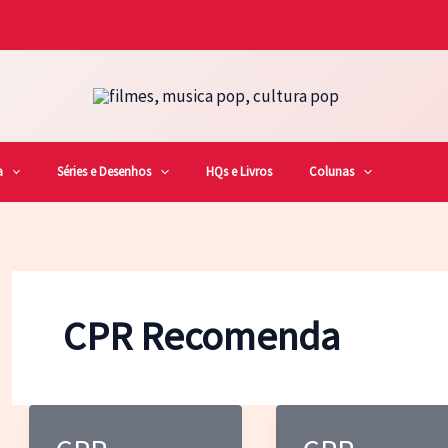
a
Séries e Desenhos
HQs e Livros
Colunas
CPR Recomenda