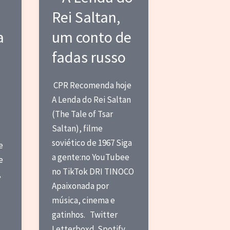
Rei Saltan,
a
um conto de
fadas russo
CPR Recomenda hoje
A Lenda do Rei Saltan
)
(The Tale of Tsar
Saltan), filme
soviético de 1967 Siga
e
a gente:no YouTubee
e
no TikTok DRI TINOCO
,
Apaixonada por
música, cinema e
gatinhos. Twitter
Letterboxd Spotify