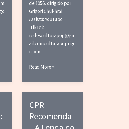
gm
de 1956, dirigido por
igo
Grigori Chukhrai
Assista: Youtube
TikTok
redesculturapop@gm
ail.comculturapoprigo
r.com
CPR
Read More »
Recomenda:
O
Quadragésimo
Primeiro/
CPR
A
:
Recomenda
Guerrilheira
– A Lenda do