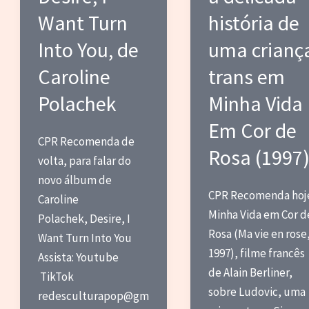
Want Turn
história de
Into You, de
uma crianç
Caroline
trans em
Polachek
Minha Vida
Em Cor de
CPR Recomenda de
Rosa (1997
volta, para falar do
novo álbum de
CPR Recomenda hoj
Caroline
Minha Vida em Cor d
Polachek, Desire, I
Rosa (Ma vie en rose
Want Turn Into You
1997), filme francês
Assista: Youtube
de Alain Berliner,
TikTok
sobre Ludovic, uma
redesculturapop@gm