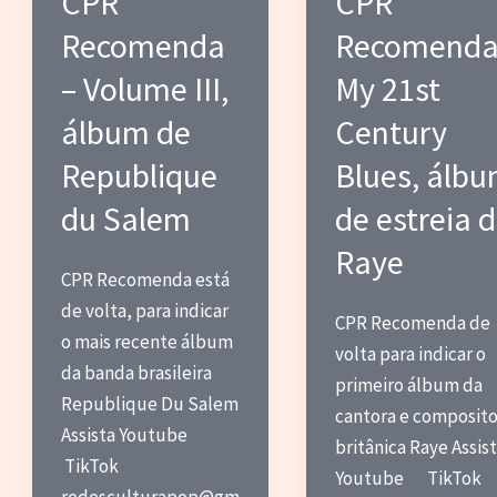
CPR
CPR
Recomenda
Recomenda
– Volume III,
My 21st
álbum de
Century
Republique
Blues, álb
du Salem
de estreia 
Raye
CPR Recomenda está
de volta, para indicar
CPR Recomenda de
o mais recente álbum
volta para indicar o
da banda brasileira
primeiro álbum da
Republique Du Salem
cantora e composito
Assista Youtube
britânica Raye Assis
TikTok
Youtube TikTo
redesculturapop@gm