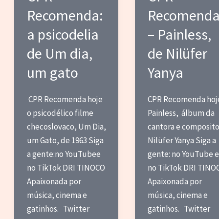
Recomenda:
Recomend
uma
criança
a psicodelia
– Painless,
trans
de Um dia,
de Nilüfer
em
Minha
um gato
Yanya
Vida
Em
CPR Recomenda hoje
CPR Recomenda hoj
Cor
o psicodélico filme
Painless, álbum da
de
checoslovaco, Um Dia,
cantora e composito
Rosa
um Gato, de 1963 Siga
Nilüfer Yanya Siga a
(1997)
a gente:no YouTubee
gente: no YouTube e
no TikTok DRI TINOCO
no TikTok DRI TINO
Apaixonada por
Apaixonada por
música, cinema e
música, cinema e
gatinhos. Twitter
gatinhos. Twitter