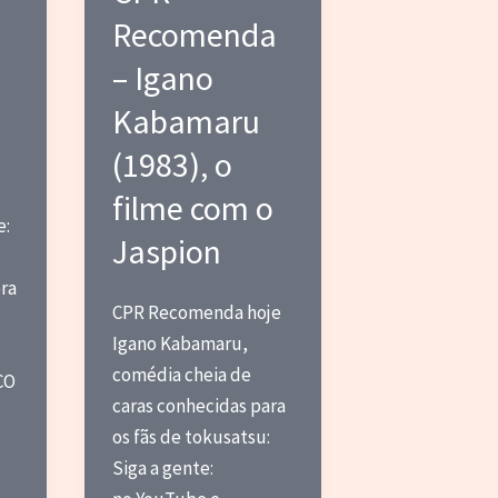
russo
a
Recomenda
– Igano
Kabamaru
(1983), o
filme com o
e:
Jaspion
ra
CPR Recomenda hoje
Igano Kabamaru,
comédia cheia de
CO
caras conhecidas para
os fãs de tokusatsu:
Siga a gente: