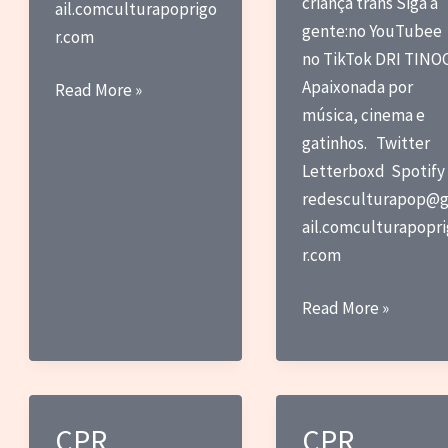
criança trans Siga a
ail.comculturapoprigo
gente:no YouTubee
r.com
no TikTok DRI TINO
Apaixonada por
CPR
Read More »
música, cinema e
Recomenda:
gatinhos. Twitter
Desire,
Letterboxd Spotify
I
redesculturapop@
Want
ail.comculturapopr
Turn
r.com
Into
You,
CPR
Read More »
de
Recomenda:
Caroline
a
Polachek
delicada
história
CPR
CPR
de