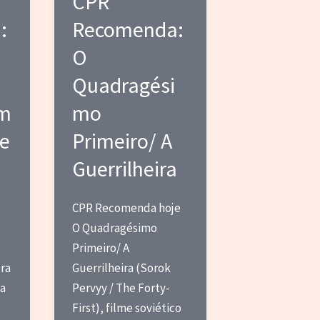
CPR
:
Recomenda:
O
Quadragési
um
mo
de
Primeiro/ A
Guerrilheira
CPR Recomenda hoje
O Quadragésimo
Primeiro/ A
ra
Guerrilheira (Sorok
ta
Pervyy / The Forty-
k
First), filme soviético