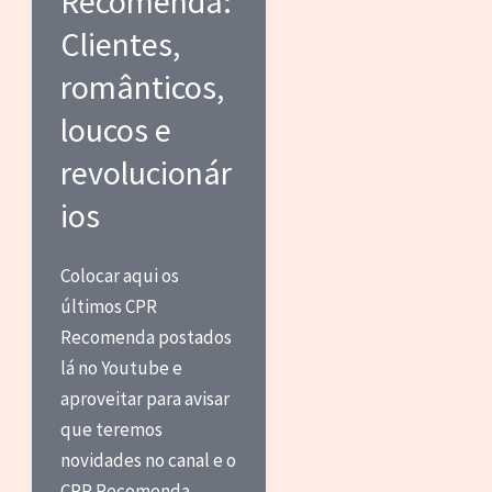
Recomenda:
Clientes,
românticos,
loucos e
revolucionár
ios
Colocar aqui os
últimos CPR
Recomenda postados
lá no Youtube e
aproveitar para avisar
que teremos
novidades no canal e o
CPR Recomenda