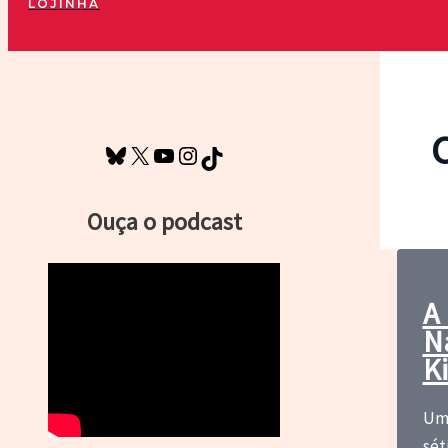
LOJINHA
Pesquisar
Bluesky
X
Youtube
Instagram
TikTok
Ouça o podcast
A
N
Ki
Um 
sét