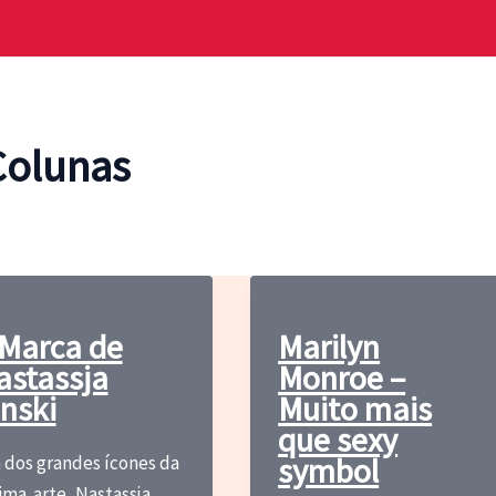
Colunas
 Marca de
Marilyn
astassja
Monroe –
nski
Muito mais
que sexy
symbol
dos grandes ícones da
ima arte, Nastassja