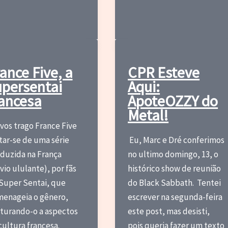
Monroe
tassja
–
ski
Muito
mais
que
ance Five, a
CPR Esteve
sexy
upersentai
Aqui:
symbol
rancesa
ApoteOZZY do
Metal!
vos trago France Five
tar-se de uma série
Eu, Marc e Dré conferimos
duzida na França
no ultimo domingo, 13, o
vio ululante), por fãs
histórico show de reunião
Super Sentai, que
do Black Sabbath. Tentei
enageia o gênero,
escrever na segunda-feira
turando-o a aspectos
este post, mas desisti,
cultura francesa.
pois queria fazer um texto