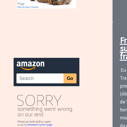
de
Nas
Kin
Fr
s
f
Eu 
Tra
pro
(ób
de 
hom
mis
da 