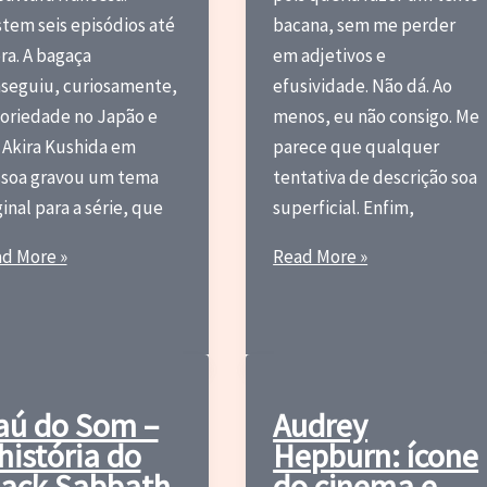
stem seis episódios até
bacana, sem me perder
ra. A bagaça
em adjetivos e
seguiu, curiosamente,
efusividade. Não dá. Ao
oriedade no Japão e
menos, eu não consigo. Me
 Akira Kushida em
parece que qualquer
soa gravou um tema
tentativa de descrição soa
ginal para a série, que
superficial. Enfim,
nce
CPR
d More »
Read More »
e,
Esteve
Aqui:
ersentai
ApoteOZZY
ncesa
do
Metal!
aú do Som –
Audrey
história do
Hepburn: ícone
lack Sabbath
do cinema e