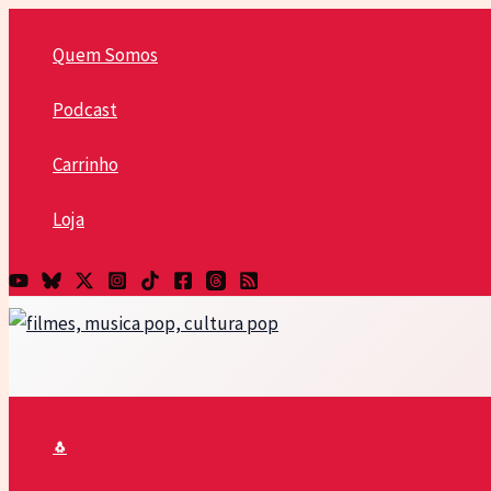
Ir
para
Quem Somos
o
Podcast
conteúdo
Carrinho
Loja
🐧