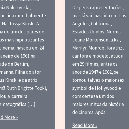
aia Nakszynski,
Dispensa apresentações,
hecida mundialmente
mas lá vai: nascida em Los
 Nastassja Kinski. A
Angeles, Califórnia,
a de um dos pares de
Estados Unidos, Norma
os mais hipnotizantes
Jeane Mortenson, a.k.a,
cinema, nasceu em 24
Marilyn Monroe, foi atriz,
janeiro de 1961 na
cantora e modelo, atuou
ade de Berlim,
em 29 filmes, entre os
manha. Filha do ator
anos de 1947 e 1962, se
us Kinski e da atriz
tornou talvez o maior sex
mã Ruth Brigitte Tocki,
symbol de Hollywood e
ciou a carreira
com certeza um dos
ematográfica […]
maiores mitos da história
do cinema. Após
d More »
ca
Marilyn
Read More »