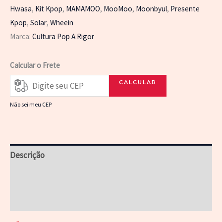
MAMAMOO
Hwasa
,
Kit Kpop
,
MAMAMOO
,
MooMoo
,
Moonbyul
,
Presente
-
Kpop
,
Solar
,
Wheein
Coleção
Marca:
Cultura Pop A Rigor
completa
(4
Calcular o Frete
Bottons)
CALCULAR
quantidade
Não sei meu CEP
Descrição
Informação adicional
Avaliações (0)