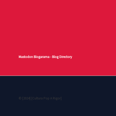
Mastodon
Blogarama - Blog Directory
© [2024] [Cultura Pop A Rigor]