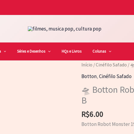
a
Séries e Desenhos
HQs e Livros
Colunas
Início
/
Cinéfilo Safado
/ 
Botton
,
Cinéfilo Safado
🛸 Botton Rob
B
R$
6.00
Botton Robot Monster 19