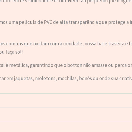
rfeito entre visibilidade e estilo. Nem tão pequeno que ningu
mos uma película de PVC de alta transparência que protege a 
ns comuns que oxidam com a umidade, nossa base traseira é fei
u faça sol!
tal é metálica, garantindo que o botton não amasse ou perca o f
car em jaquetas, moletons, mochilas, bonés ou onde sua criati