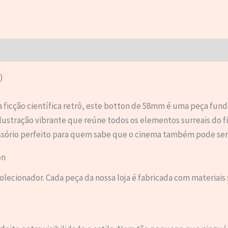
)
da ficção científica retrô, este botton de 58mm é uma peça fu
stração vibrante que reúne todos os elementos surreais do film
cessório perfeito para quem sabe que o cinema também pode se
on
ecionador. Cada peça da nossa loja é fabricada com materiais 