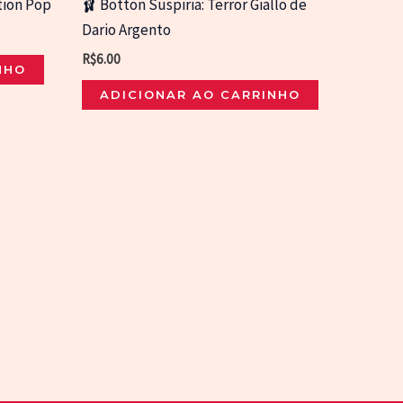
tion Pop
🩰 Botton Suspiria: Terror Giallo de
Dario Argento
R$
6.00
NHO
ADICIONAR AO CARRINHO