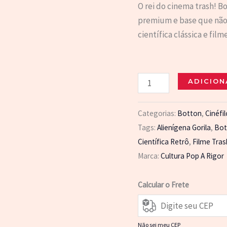
O rei do cinema trash!
premium e base que não e
científica clássica e filme
🛸
ADICION
Botton
Robot
Categorias:
Botton
,
Cinéfi
Monster
Tags:
Alienígena Gorila
,
Bo
–
Científica Retrô
,
Filme Tras
Clássico
Marca:
Cultura Pop A Rigor
Cinema
B
Calcular o Frete
quantidade
Não sei meu CEP