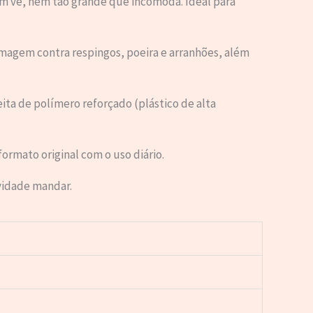
ém vê, nem tão grande que incomoda. Ideal para
imagem contra respingos, poeira e arranhões, além
ta de polímero reforçado (plástico de alta
ormato original com o uso diário.
vidade mandar.