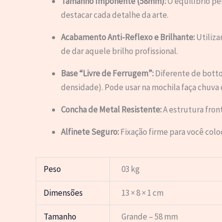
Tamanho Imponente (58mm):
O equilíbrio pe
destacar cada detalhe da arte.
Acabamento Anti-Reflexo e Brilhante:
Utiliza
de dar aquele brilho profissional.
Base “Livre de Ferrugem”:
Diferente de botto
densidade). Pode usar na mochila faça chuva o
Concha de Metal Resistente:
A estrutura fron
Alfinete Seguro:
Fixação firme para você colo
Peso
03 kg
Dimensões
13 × 8 × 1 cm
Tamanho
Grande – 58 mm