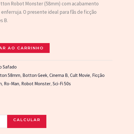
 Botton Robot Monster (58mm) com acabamento
nferruja. O presente ideal para fãs de ficção
s B.
AR AO CARRINHO
lo Safado
tton 58mm
,
Botton Geek
,
Cinema B
,
Cult Movie
,
Ficção
h
,
Ro-Man
,
Robot Monster
,
Sci-Fi 50s
CALCULAR