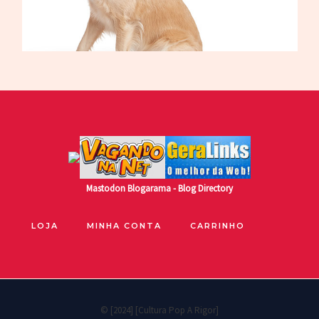
Mastodon
Blogarama - Blog Directory
LOJA
MINHA CONTA
CARRINHO
© [2024] [Cultura Pop A Rigor]