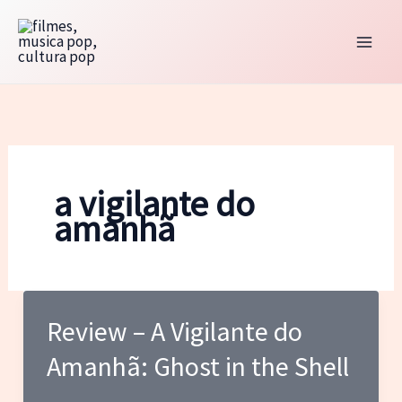
Ir
para
o
conteúdo
a vigilante do
amanhã
Review – A Vigilante do
Amanhã: Ghost in the Shell