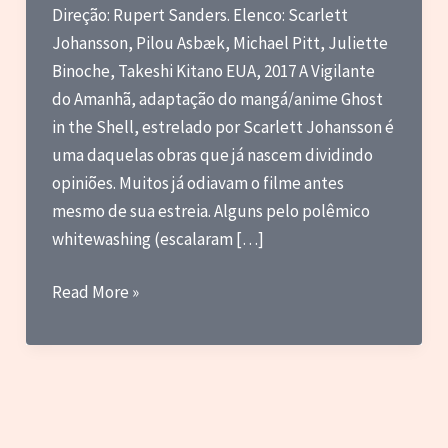
Direção: Rupert Sanders. Elenco: Scarlett
Johansson, Pilou Asbæk, Michael Pitt, Juliette
Binoche, Takeshi Kitano EUA, 2017 A Vigilante
do Amanhã, adaptação do mangá/anime Ghost
in the Shell, estrelado por Scarlett Johansson é
uma daquelas obras que já nascem dividindo
opiniões. Muitos já odiavam o filme antes
mesmo de sua estreia. Alguns pelo polêmico
whitewashing (escalaram […]
Review
Read More »
–
A
Vigilante
do
Amanhã: