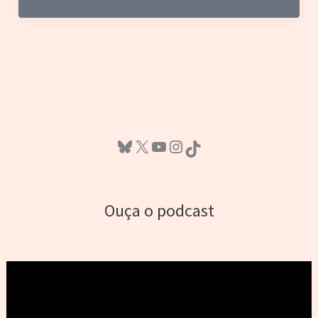
–
Galáxia
do
Terror
Bluesky
X
Youtube
Instagram
TikTok
Ouça o podcast