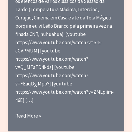
os elencos de vários clássicos da Sessão da
Tarde (Temperatura Máxima, Intercine,
Corujão, Cinema em Casa e até da Tela Mágica
porque eu vi Leão Branco pela primeira vez na
finada CNT, huhuahua). [youtube
https://www.youtube.com/watch?v=SrE-
cGVPMUM] [youtube
https://www.youtube.com/watch?
v=Q_MTaTD4kds] [youtube
https://www.youtube.com/watch?
v=FEaqDyjMpoY] [youtube
https://www.youtube.com/watch?v=ZMLpiim-
46E] […]
Antes
Read More »
e