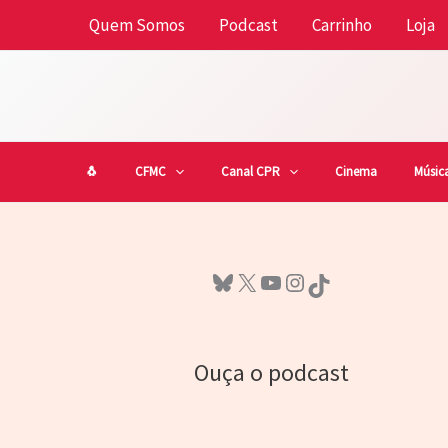
Ir
Quem Somos
Podcast
Carrinho
Loja
para
o
conteúdo
🐧
CFMC
Canal CPR
Cinema
Músic
Bluesky
X
Youtube
Instagram
TikTok
Ouça o podcast