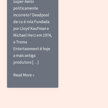
super-herói
politicamente
incorreto? Deadpool
de cu é rola Fundada
por Lloyd Kaufman e
Michael Herz em 1974,
a Troma
Entertainment é hoje
a mais antiga
produtora […]
Cine
Read More »
Tranqueira
–
O
Vingador