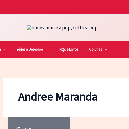
a
Séries e Desenhos
HQs e Livros
Colunas
Andree Maranda