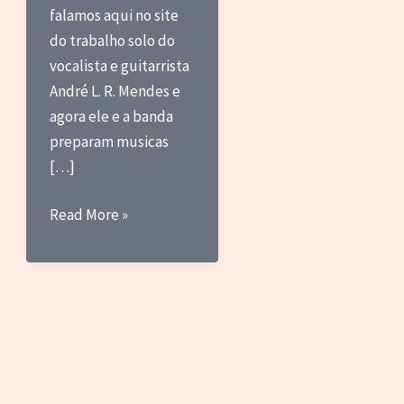
falamos aqui no site
do trabalho solo do
vocalista e guitarrista
André L. R. Mendes e
agora ele e a banda
preparam musicas
[…]
Maria
Read More »
Bacana
em
Projeto
de
Financiamento
Coletivo