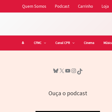
Ir
Quem Somos
Podcast
Carrinho
Loja
para
o
conteúdo
🐧
CFMC
Canal CPR
Cinema
Músic
Bluesky
X
Youtube
Instagram
TikTok
Ouça o podcast