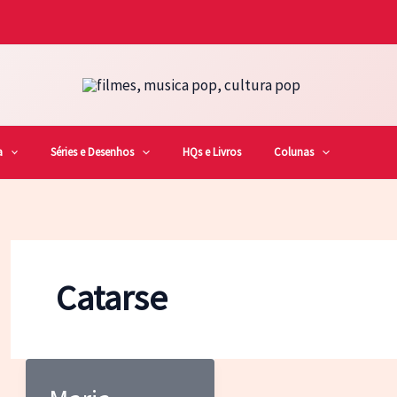
a
Séries e Desenhos
HQs e Livros
Colunas
Catarse