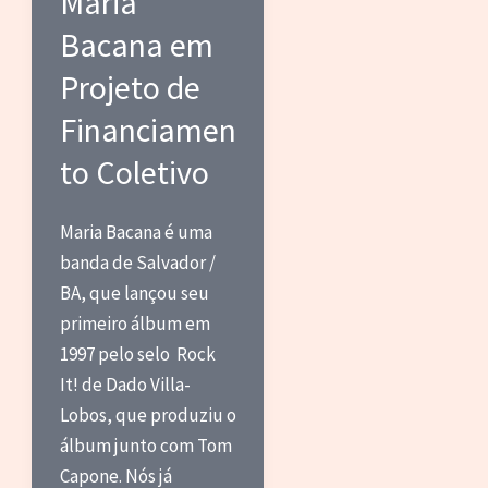
Maria
Bacana em
Projeto de
Financiamen
to Coletivo
Maria Bacana é uma
banda de Salvador /
BA, que lançou seu
primeiro álbum em
1997 pelo selo Rock
It! de Dado Villa-
Lobos, que produziu o
álbum junto com Tom
Capone. Nós já