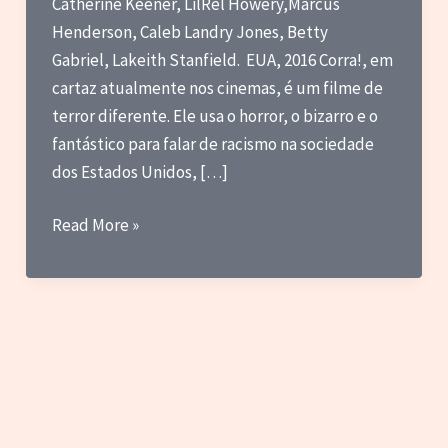
Catherine Keener, LilRel Howery,Marcus
Henderson, Caleb Landry Jones, Betty
Gabriel, Lakeith Stanfield. EUA, 2016 Corra!, em
cartaz atualmente nos cinemas, é um filme de
terror diferente. Ele usa o horror, o bizarro e o
fantástico para falar de racismo na sociedade
dos Estados Unidos, […]
Review
Read More »
–
Corra!