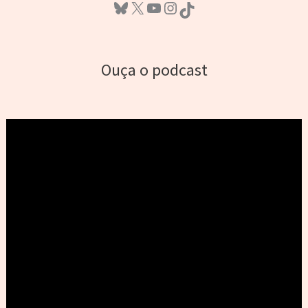
Bluesky
X
Youtube
Instagram
TikTok
Ouça o podcast