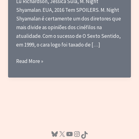
Lu Richardson, Jessica Sula, M. Night
Shyamalan. EUA, 2016 Tem SPOILERS. M. Night
Shyamalan é certamente um dos diretores que
mais divide as opiniões dos cinéfilos na
atualidade. Com o sucesso de O Sexto Sentido,
em 1999, o cara logo foi taxado de […]
Review
Read More »
–
Fragmentado
Bluesky
X
Youtube
Instagram
TikTok