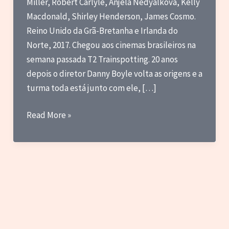
Miller, Robert Carlyle, Anjela Nedyalkova, Kelly
Macdonald, Shirley Henderson, James Cosmo.
Reino Unido da Grã-Bretanha e Irlanda do
Norte, 2017. Chegou aos cinemas brasileiros na
semana passada T2 Trainspotting. 20 anos
depois o diretor Danny Boyle volta as origens e a
turma toda está junto com ele, […]
Review
Read More »
–
T2
Trainspotting