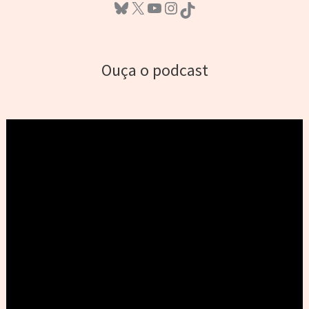
Bluesky
X
Youtube
Instagram
TikTok
Ouça o podcast