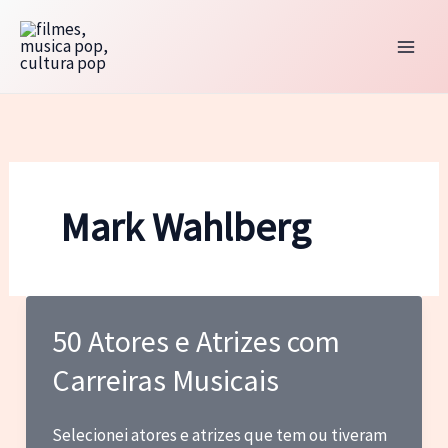
Ir
para
o
conteúdo
Mark Wahlberg
50 Atores e Atrizes com
Carreiras Musicais
Selecionei atores e atrizes que tem ou tiveram