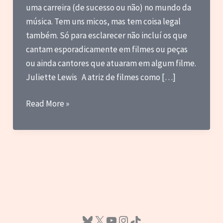
uma carreira (de sucesso ou não) no mundo da
música. Tem uns micos, mas tem coisa legal
também. Só para esclarecer não incluí os que
cantam esporadicamente em filmes ou peças
ou ainda cantores que atuaram em algum filme.
Juliette Lewis A atriz de filmes como […]
50
Read More »
Atores
e
Atrizes
com
Carreiras
Musicais
Bluesky
X
Youtube
Instagram
TikTok