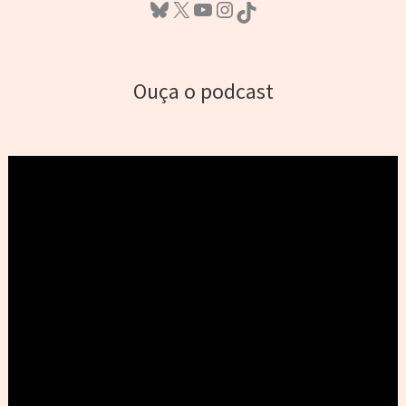
Bluesky
X
Youtube
Instagram
TikTok
Ouça o podcast