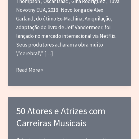
Thompson , Oscar Isaac , Gina Rodriguez , Tuva
Novotny EUA, 2018 Novo longa de Alex
Garland, do ótimo Ex-Machina, Aniquilação,
adaptação do livro de Jeff Vandermeer, foi
lançado no mercado internacional via Netflix.
Seus produtores acharam a obra muito
\”cerebral\” […]
Review
Read More »
–
Aniquilação
50 Atores e Atrizes com
Carreiras Musicais