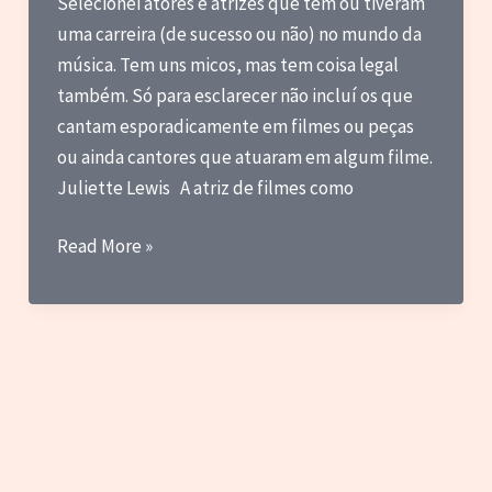
Selecionei atores e atrizes que tem ou tiveram
uma carreira (de sucesso ou não) no mundo da
música. Tem uns micos, mas tem coisa legal
também. Só para esclarecer não incluí os que
cantam esporadicamente em filmes ou peças
ou ainda cantores que atuaram em algum filme.
Juliette Lewis A atriz de filmes como
50
Read More »
Atores
e
Atrizes
com
Carreiras
Musicais