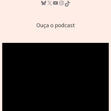
Bluesky
X
Youtube
Instagram
TikTok
Ouça o podcast