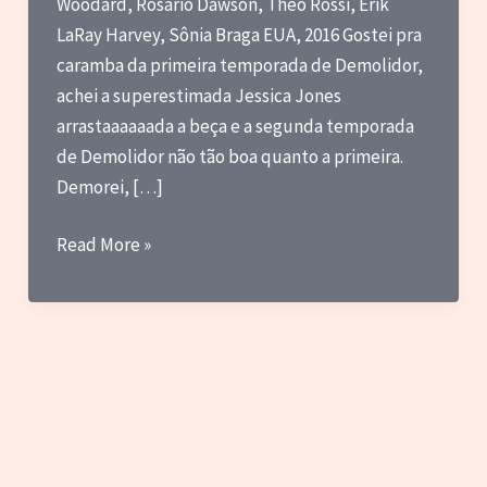
Woodard, Rosario Dawson, Theo Rossi, Erik
LaRay Harvey, Sônia Braga EUA, 2016 Gostei pra
caramba da primeira temporada de Demolidor,
achei a superestimada Jessica Jones
arrastaaaaaada a beça e a segunda temporada
de Demolidor não tão boa quanto a primeira.
Demorei, […]
Review
Read More »
–
Luke
Cage