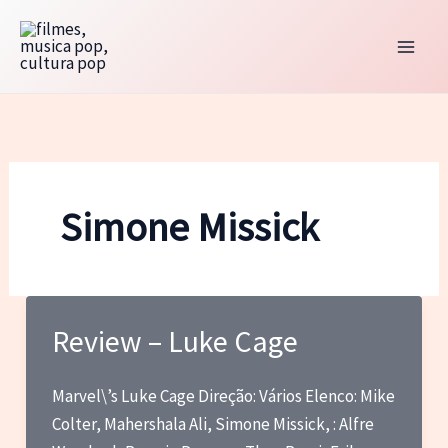
Ir
para
o
conteúdo
Simone Missick
Review – Luke Cage
Marvel\’s Luke Cage Direção: Vários Elenco: Mike
Colter, Mahershala Ali, Simone Missick, : Alfre