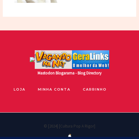
Mastodon
Blogarama - Blog Directory
LOJA
MINHA CONTA
CARRINHO
© [2024] [Cultura Pop A Rigor]