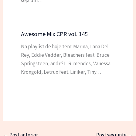
seja um…
Awesome Mix CPR vol. 145
Na playlist de hoje tem: Marina, Lana Del
Rey, Eddie Vedder, Bleachers feat. Bruce
Springsteen, andré L. R. mendes, Vanessa
Krongold, Letrux feat. Liniker, Tiny…
←
Post anterior
Post seguinte
→