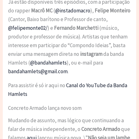
Já estão disponíveis três episódios, com a participação
do rapper
Macrô MC
(
@instadomacro
),
Felipe Monteiro
(Cantor, Baixo barítono e Professor de canto,
@felipemonte02/
) e
Fernando Marchetti
(músico,
produtor e professor de música). Artistas que tenham
interesse em participar do “Compondo Ideias”, basta
enviar uma mensagem direta no
instagram
da banda
Hamlets (
@bandahamlets
), ou e-mail para
bandahamlets@gmail.com
.
Para assistir é só ir aqui no
Canal do YouTube da Banda
Hamlets
Concreto Armado lança novo som
Mudando de assunto, mas lógico que continuando a
falar de música independente, o
Concreto Armado
que
falamos
aqui
lançou música nova, \”
Não seja um lambe