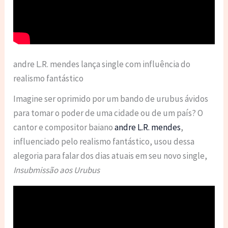
andre L.R. mendes lança single com influência do
realismo fantástico
Imagine ser oprimido por um bando de urubus ávidos
para tomar o poder de uma cidade ou de um país? O
cantor e compositor baiano
andre L.R. mendes
,
influenciado pelo realismo fantástico, usou dessa
alegoria para falar dos dias atuais em seu novo single,
Insubmissão aos Urubus