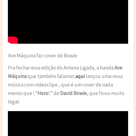
Ave Máquina faz cover de Bowie
Pra fechar essa edição do Antena Ligada, a banda
Ave
Máquina
que também falamos
aqui
lançou uma nova
música com videoclipe , que é um cover de nada
menos que \”
Hero
\” de
David Bowie
, que ficou muito
legal: