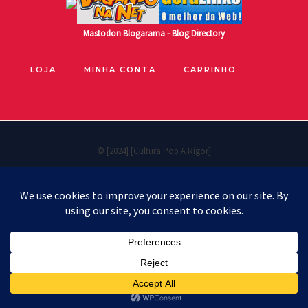
Mastodon
Blogarama - Blog Directory
LOJA
MINHA CONTA
CARRINHO
© [2024] [Cultura Pop A Rigor]
Políticas de privacidade
Cookie Policy
Política de reembolso e devoluções