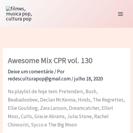
Ir
para
o
conteúdo
Awesome Mix CPR vol. 130
Deixe um comentário
/ Por
redesculturapop@gmail.com
/
julho 18, 2020
Na playlist de hoje tem: Pretenders, Bush,
Beabadoobee, Declan McKenna, Hinds, The Regrettes,
Ellie Goulding, Zara Larsson, Dreamcatcher, Elliot
Moss, Cults, Gracie Abrams, Julia Stone, Rachel
Chinouriri, Sycco e The Big Moon