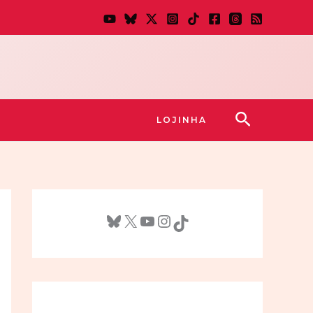
Pesquisar
LOJINHA
Bluesky
X
Youtube
Instagram
TikTok