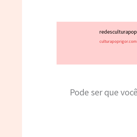
redesculturapo
culturapoprigor.com
Pode ser que você