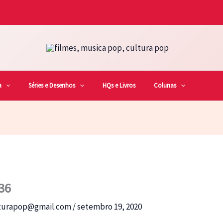
a
Séries e Desenhos
HQs e Livros
Colunas
36
lturapop@gmail.com
/
setembro 19, 2020