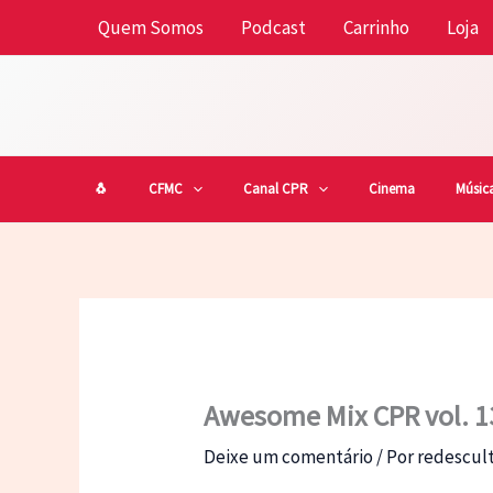
Ir
Quem Somos
Podcast
Carrinho
Loja
para
o
conteúdo
🐧
CFMC
Canal CPR
Cinema
Músic
Awesome Mix CPR vol. 1
Deixe um comentário
/ Por
redescu