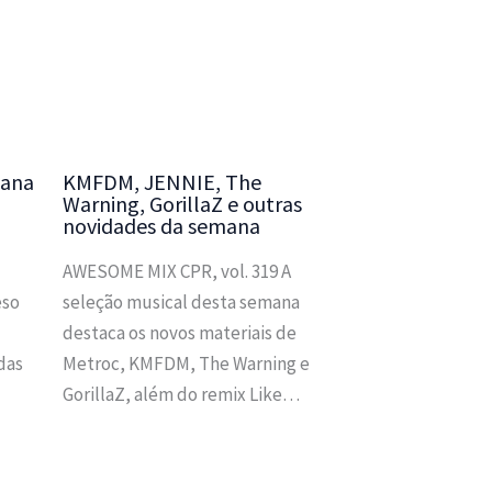
iana
KMFDM, JENNIE, The
Warning, GorillaZ e outras
novidades da semana
AWESOME MIX CPR, vol. 319 A
eso
seleção musical desta semana
destaca os novos materiais de
das
Metroc, KMFDM, The Warning e
GorillaZ, além do remix Like…