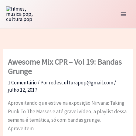
Ir
para
o
conteúdo
Awesome Mix CPR – Vol 19: Bandas
Grunge
1 Comentário
/ Por
redesculturapop@gmail.com
/
julho 12, 2017
Aproveitando que estive na exposição Nirvana: Taking
Punk To The Masses e até gravei vídeo, a playlist dessa
semana é temática, só com bandas grunge.
Aproveitem: