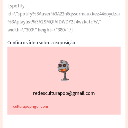
[spotify
id=\”spotify%3Auser%3A22n6qssormauxkez44eoydzai
%3Aplaylist%3A2SMQlAIDWDY2J4wzkatc7s\”
width=\”300\” height=\”380\” /]
Confira o vídeo sobre a exposição
redesculturapop@gmail.com
culturapoprigor.com