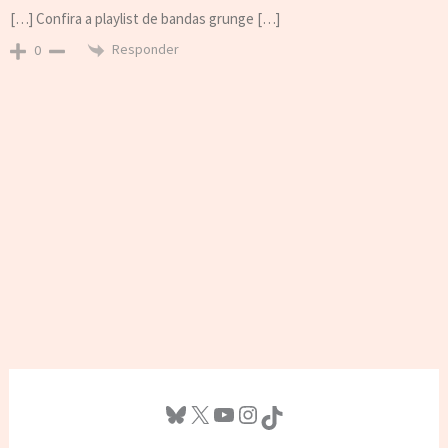
[…] Confira a playlist de bandas grunge […]
Responder
0
Bluesky
X
Youtube
Instagram
TikTok