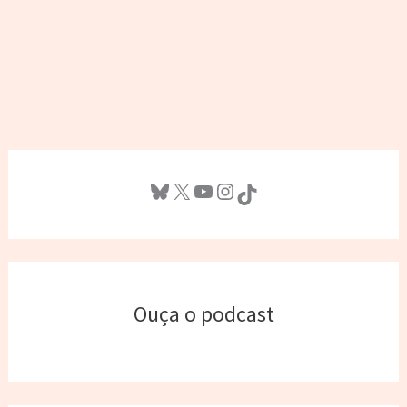
Bluesky
X
Youtube
Instagram
TikTok
Ouça o podcast