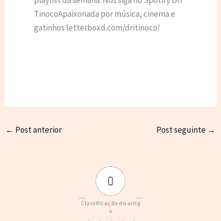
playlist da semana: Nos siga no Spotify Dri
TinocoApaixonada por música, cinema e
gatinhos letterboxd.com/dritinoco/
←
Post anterior
Post seguinte
→
0
Classificação do artig
o