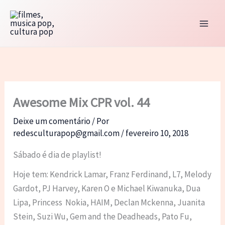
Ir
para
o
conteúdo
Awesome Mix CPR vol. 44
Deixe um comentário
/ Por
redesculturapop@gmail.com
/
fevereiro 10, 2018
Sábado é dia de playlist!
Hoje tem: Kendrick Lamar, Franz Ferdinand, L7, Melody
Gardot, PJ Harvey, Karen O e Michael Kiwanuka, Dua
Lipa, Princess Nokia, HAIM, Declan Mckenna, Juanita
Stein, Suzi Wu, Gem and the Deadheads, Pato Fu,