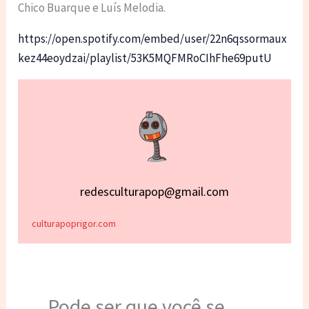
Chico Buarque e Luís Melodia.
https://open.spotify.com/embed/user/22n6qssormaux
kez44eoydzai/playlist/53K5MQFMRoCIhFhe69putU
redesculturapop@gmail.com
culturapoprigor.com
Pode ser que você se