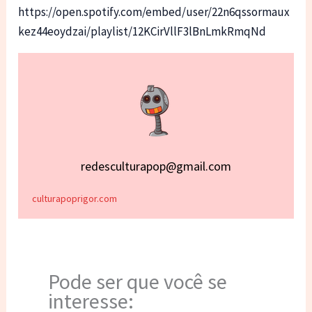
https://open.spotify.com/embed/user/22n6qssormaux
kez44eoydzai/playlist/12KCirVllF3lBnLmkRmqNd
redesculturapop@gmail.com
culturapoprigor.com
Pode ser que você se
interesse: