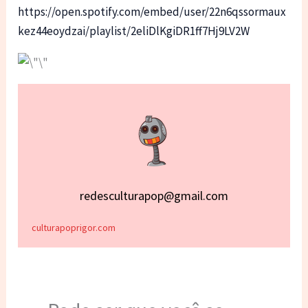
https://open.spotify.com/embed/user/22n6qssormaux
kez44eoydzai/playlist/2eliDlKgiDR1ff7Hj9LV2W
redesculturapop@gmail.com
culturapoprigor.com