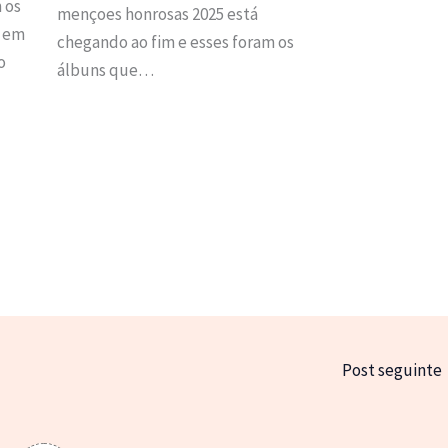
 os
mençoes honrosas 2025 está
s em
chegando ao fim e esses foram os
o
álbuns que…
Post seguinte