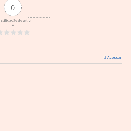
0
assificação do artig
o
Acessar