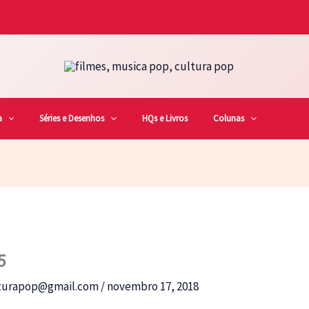
a
Séries e Desenhos
HQs e Livros
Colunas
5
lturapop@gmail.com
/
novembro 17, 2018