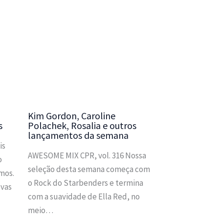
Kim Gordon, Caroline
s
Polachek, Rosalia e outros
lançamentos da semana
is
AWESOME MIX CPR, vol. 316 Nossa
o
seleção desta semana começa com
mos.
o Rock do Starbenders e termina
ovas
com a suavidade de Ella Red, no
meio…