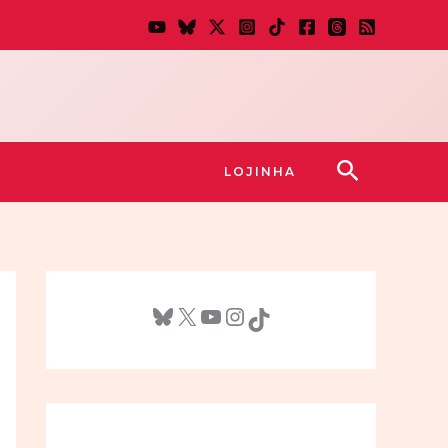
Pesquisar
LOJINHA
Bluesky
X
Youtube
Instagram
TikTok