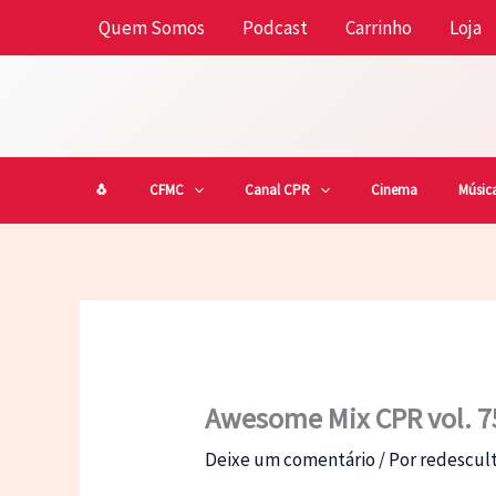
Ir
Quem Somos
Podcast
Carrinho
Loja
para
o
conteúdo
🐧
CFMC
Canal CPR
Cinema
Músic
Awesome Mix CPR vol. 7
Deixe um comentário
/ Por
redescu