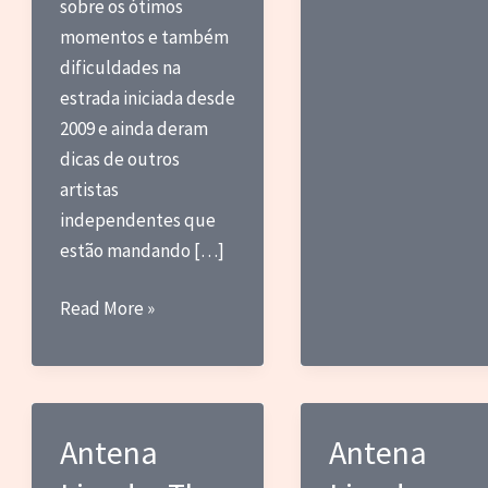
sobre os ótimos
momentos e também
dificuldades na
estrada iniciada desde
2009 e ainda deram
dicas de outros
artistas
independentes que
estão mandando […]
Antena
Read More »
Ligada:
Facção
Caipira
Antena
Antena