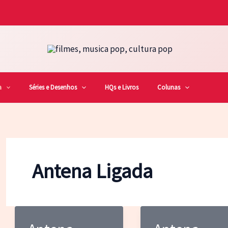
a
Séries e Desenhos
HQs e Livros
Colunas
Antena Ligada