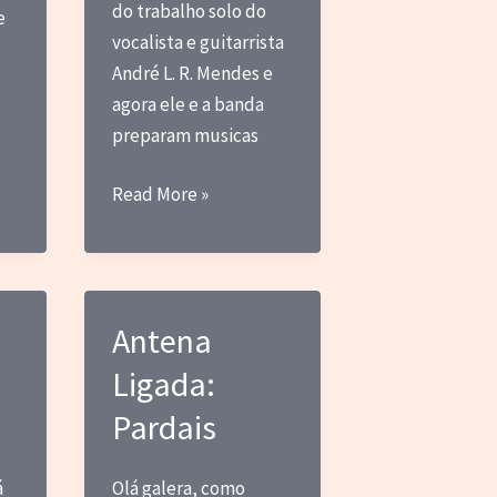
do trabalho solo do
e
vocalista e guitarrista
André L. R. Mendes e
agora ele e a banda
preparam musicas
Maria
Read More »
Bacana
em
Projeto
de
Antena
Financiamento
Ligada:
Coletivo
Pardais
á
Olá galera, como