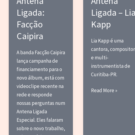
Antena
Antena
Ligada:
Ligada – Li
Facção
Kapp
Caipira
Lia Kapp é uma
cantora, composito
A banda Facção Caipira
e multi-
lança campanha de
instrumentista de
financiamento para o
Curitiba-PR.
novo álbum, está com
videoclipe recente na
Antena
Read More »
rede e responde
Ligada
nossas perguntas num
–
Antena Ligada
Lia
Especial. Eles falaram
Kapp
sobre o novo trabalho,