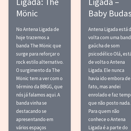
Ligada: The
Ligada –
Mönic
Baby Buda
No Antena Ligada de
Antena Ligada está 
hoje trazemos a
volta com uma band
banda The Mönic que
gaúcha de som
surge para reforçar o
psicodélico Olá, est
rock estilo alternativo.
de volta o Antena
O surgimento da The
Ligada. Ele nunca
Mönic tem a ver com o
havia ido embora de
término da BBGG, que
fato, mas andei
nós já falamos aqui. A
enrolado e faz tem
banda vinha se
que não posto nada.
destacando se
Para quem não
apresentando em
conhece o Antena
vários espaços
Ligada é a parte do