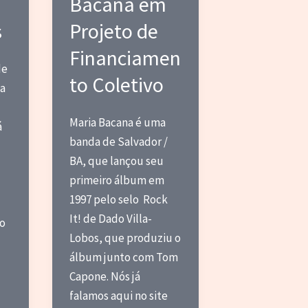
Bacana em
s
Projeto de
Financiamen
de
to Coletivo
a
Maria Bacana é uma
á
banda de Salvador /
BA, que lançou seu
primeiro álbum em
1997 pelo selo Rock
It! de Dado Villa-
po
Lobos, que produziu o
álbum junto com Tom
Capone. Nós já
falamos aqui no site