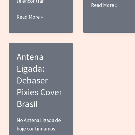
se encontrar
Antena
Read More »
Ligada:
Antena
Read More »
BBGG
Ligada
–
Garrafa
Vazia
Antena
Ligada:
Debaser
Pixies Cover
Brasil
No Antena Ligada de
hoje continuamos