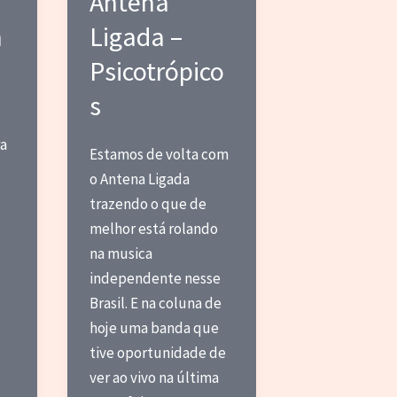
Antena
a
Ligada –
Psicotrópico
s
ra
Estamos de volta com
o Antena Ligada
trazendo o que de
melhor está rolando
na musica
independente nesse
Brasil. E na coluna de
hoje uma banda que
tive oportunidade de
ver ao vivo na última