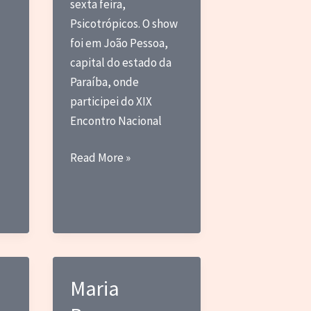
sexta feira,
Psicotrópicos. O show
foi em João Pessoa,
capital do estado da
Paraíba, onde
participei do XIX
Encontro Nacional
Antena
Read More »
Ligada
–
Psicotrópicos
Maria