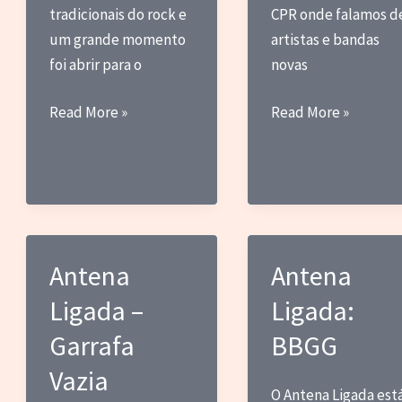
tradicionais do rock e
CPR onde falamos d
um grande momento
artistas e bandas
foi abrir para o
novas
Antena
Antena
Read More »
Read More »
Ligada:
Ligada
The
–
Mönic
Baby
Budas
Antena
Antena
Ligada –
Ligada:
Garrafa
BBGG
Vazia
O Antena Ligada est