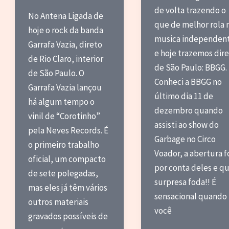
de volta trazendo o
No Antena Ligada de
que de melhor rola 
hoje o rock da banda
musica independen
Garrafa Vazia, direto
e hoje trazemos dir
de Rio Claro, interior
de São Paulo: BBGG.
de São Paulo. O
Conheci a BBGG no
Garrafa Vazia lançou
último dia 11 de
há algum tempo o
dezembro quando
vinil de “Corotinho”
assisti ao show do
pela Neves Records. É
Garbage no Circo
o primeiro trabalho
Voador, a abertura f
oficial, um compacto
por conta deles e q
de sete polegadas,
surpresa foda!! É
mas eles já têm vários
sensacional quando
outros materiais
você
gravados possíveis de