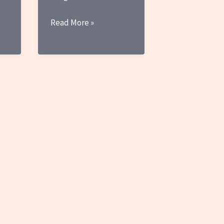
Antena
Read More »
Ligada:
Pardais