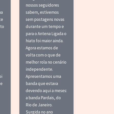
nossos seguidores
na
sabem, estivemos
te
sem postagens novas
eto
durante um tempo e
para o Antena Ligada o
hiato foi maior ainda.
Agora estamos de
volta com o que de
melhor rola no cenário
independente.
oi
Apresentamos uma
ue
banda que estava
devendo aqui a meses:
a banda Pardais, do
Rio de Janeiro.
Surgida no ano