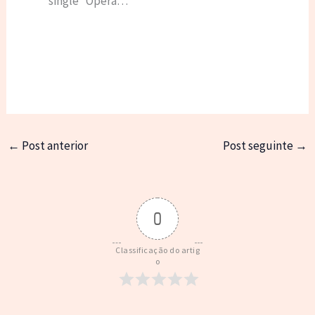
single “Ópera…
←
Post anterior
Post seguinte
→
0
Classificação do artig
o