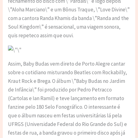
fechamento do disco com \”Pardais\” e logo depois
\”Aloha Marciano\” e um Bônus Traque, \”Love Divine\”
com a cantora Randa Khamis da banda \”Randa and the
Soul Kingdom\” é sensacional, uma viagem sonora,
quis repeteco assim que ouvi.
Assim, Baby Budas vem direto de Porto Alegre cantar
sobre o cotidiano misturando Beatles com Rockabilly,
Kraut Rock e Brega. O álbum \”Baby Budas no Jardim
de Infância\” foi produzido por Pedro Petracco
(Cartolas e Ian Ramil) e teve lançamento em formato
fanzine pelo 180 Selo Fonográfico. O interessante é
que o álbum nasceu em festas universitárias lá pela
UFRGS (Universidade Federal do Rio Grande do Sul) e
festas de rua, a banda gravou o primeiro disco após já