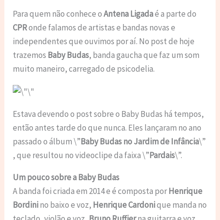
Para quem não conhece o
Antena Ligada
é a parte do
CPR
onde falamos de artistas e bandas novas e
independentes que ouvimos por aí. No post de hoje
trazemos
Baby Budas
, banda gaucha que faz um som
muito maneiro, carregado de psicodelia.
Estava devendo o post sobre o Baby Budas há tempos,
então antes tarde do que nunca. Eles lançaram no ano
passado o álbum \”
Baby Budas no Jardim de Infância
\”
, que resultou no videoclipe da faixa \”
Pardais
\”.
Um pouco sobre a Baby Budas
A banda foi criada em 2014 e é composta por
Henrique
Bordini
no baixo e voz,
Henrique Cardoni
que manda no
teclado, violão e voz,
Bruno Ruffier
na guitarra e voz,