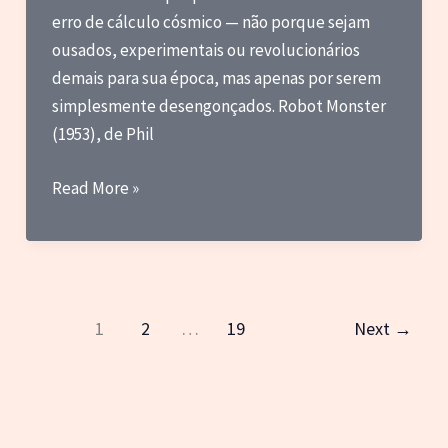
erro de cálculo cósmico — não porque sejam
ousados, experimentais ou revolucionários
demais para sua época, mas apenas por serem
simplesmente desengonçados. Robot Monster
(1953), de Phil
Robot
Read More »
Monster:
um
desastre
adorável
1
2
…
19
Next
→