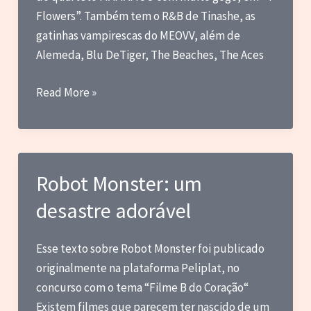
Flowers”. Também tem o R&B de Tinashe, as
gatinhas vampirescas do MEOVV, além de
Alemeda, Blu DeTiger, The Beaches, The Aces
Phantom
Read More »
Siita,
MAMAMOO,
MEOVV,
Tinashe
Robot Monster: um
e
desastre adorável
outras
novas
Esse texto sobre Robot Monster foi publicado
originalmente na plataforma Peliplat, no
concurso com o tema “Filme B do Coração“
Existem filmes que parecem ter nascido de um