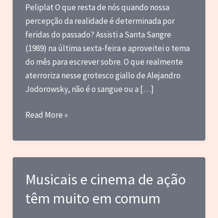
Peliplat O que resta de nós quando nossa
percepção da realidade é determinada por
feridas do passado? Assisti a Santa Sangre
(1989) na última sexta-feira e aproveitei o tema
do mês para escrever sobre. O que realmente
aterroriza nesse grotesco giallo de Alejandro
Jodorowsky, não é o sangue ou a […]
O
Read More »
Horror
da
Realidade
Fraturada
Musicais e cinema de ação
têm muito em comum