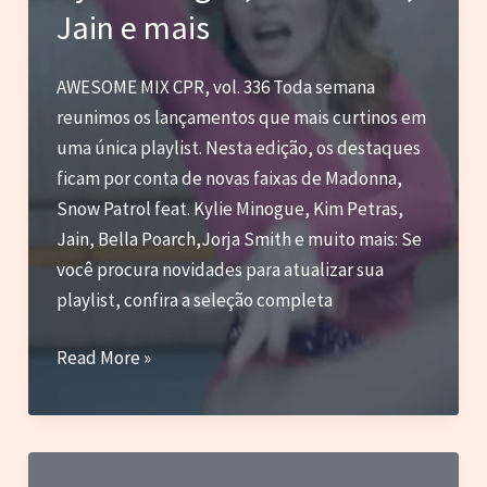
em
Jain e mais
comum
AWESOME MIX CPR, vol. 336 Toda semana
reunimos os lançamentos que mais curtinos em
uma única playlist. Nesta edição, os destaques
ficam por conta de novas faixas de Madonna,
Snow Patrol feat. Kylie Minogue, Kim Petras,
Jain, Bella Poarch,Jorja Smith e muito mais: Se
você procura novidades para atualizar sua
playlist, confira a seleção completa
Madonna,
Read More »
Snow
Patrol
com
Kylie