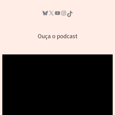
Bluesky
X
Youtube
Instagram
TikTok
Ouça o podcast