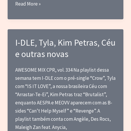
Vídeoclipes
Read More »
–
A
Evolução
da
I-DLE, Tyla, Kim Petras, Céu
Música
e outras novas
como
Experiência
Visual
AWESOME MIX CPR, vol. 334 Na playlist dessa
semana tem I-DLE com o pré-single “Crow”, Tyla
com “IS IT LOVE”, a nossa brasileira Céu com
“Arrastar-Te-Ei”, Kim Petras traz “Brutalist”,
enquanto AESPA e MEOVV aparecem com as B-
sides “Can’t Help Myself” e “Revenge”. A
playlist também conta com Angèle, Des Rocs,
Maleigh Zan feat. Anycia,