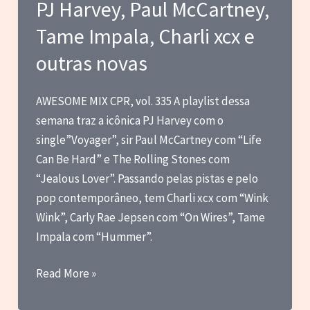
PJ Harvey, Paul McCartney,
Minogue,
Tame Impala, Charli xcx e
Kim
Petras,
outras novas
Jain
e
AWESOME MIX CPR, vol. 335 A playlist dessa
mais
semana traz a icônica PJ Harvey com o
single”Voyager”, sir Paul McCartney com “Life
Can Be Hard” e The Rolling Stones com
“Jealous Lover”. Passando pelas pistas e pelo
pop contemporâneo, tem Charli xcx com “Wink
Wink”, Carly Rae Jepsen com “On Wires”, Tame
Impala com “Hummer”.
PJ
Read More »
Harvey,