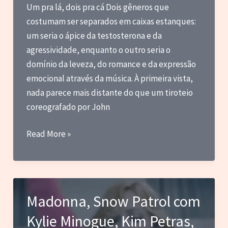
Um pra lá, dois pra cá Dois gêneros que
costumam ser separados em caixas estanques:
um seria o ápice da testosterona e da
agressividade, enquanto o outro seria o
domínio da leveza, do romance e da expressão
emocional através da música. À primeira vista,
nada parece mais distante do que um tiroteio
coreografado por John
Musicais
Read More »
e
cinema
de
ação
Madonna, Snow Patrol com
têm
Kylie Minogue, Kim Petras,
muito