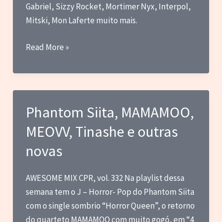
Gabriel, Sizzy Rocket, Mortimer Nyx, Interpol,
Mitski, Mon Laferte muito mais.
Tove
Read More »
Lo,
Madonna,
The
Warning
Phantom Siita, MAMAMOO,
e
MEOVV, Tinashe e outras
Tom
Morello
novas
com
Serj
AWESOME MIX CPR, vol. 332 Na playlist dessa
Tankian
semana tem o J – Horror- Pop do Phantom Siita
com o single sombrio “Horror Queen”, o retorno
do quarteto MAMAMOO com muito gogó, em “4