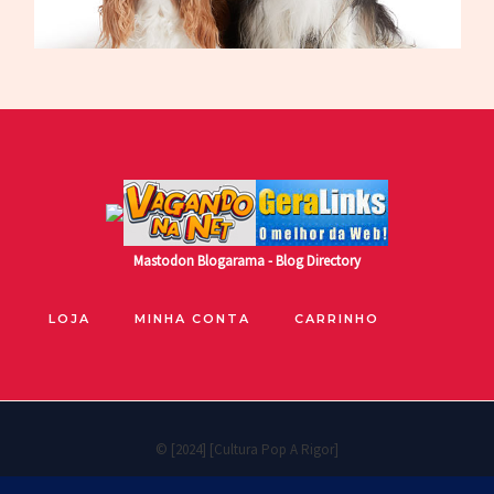
Mastodon
Blogarama - Blog Directory
LOJA
MINHA CONTA
CARRINHO
© [2024] [Cultura Pop A Rigor]