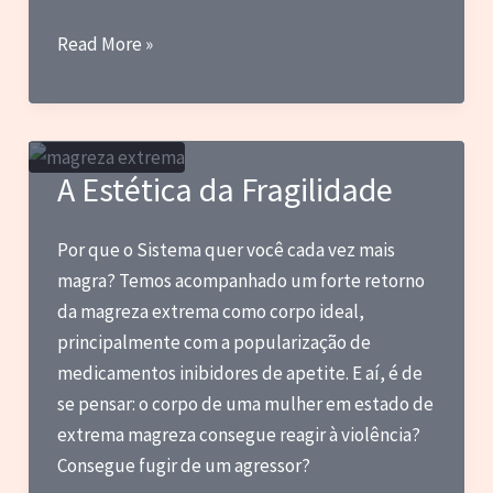
I-
Read More »
DLE,
Tyla,
Kim
Petras,
A Estética da Fragilidade
Céu
e
Por que o Sistema quer você cada vez mais
outras
magra? Temos acompanhado um forte retorno
novas
da magreza extrema como corpo ideal,
principalmente com a popularização de
medicamentos inibidores de apetite. E aí, é de
se pensar: o corpo de uma mulher em estado de
extrema magreza consegue reagir à violência?
Consegue fugir de um agressor?