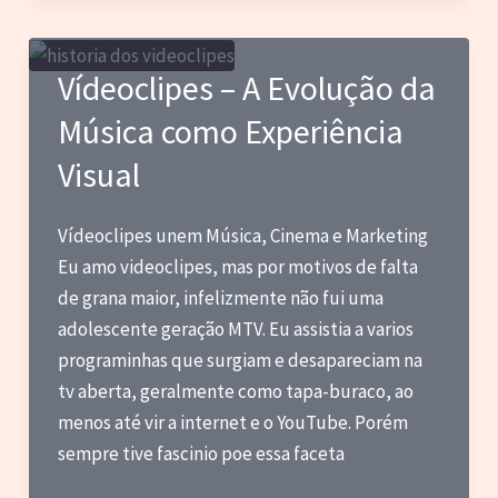
Paul
McCartney,
Tame
Vídeoclipes – A Evolução da
Impala,
Música como Experiência
Charli
xcx
Visual
e
outras
Vídeoclipes unem Música, Cinema e Marketing
novas
Eu amo videoclipes, mas por motivos de falta
de grana maior, infelizmente não fui uma
adolescente geração MTV. Eu assistia a varios
programinhas que surgiam e desapareciam na
tv aberta, geralmente como tapa-buraco, ao
menos até vir a internet e o YouTube. Porém
sempre tive fascinio poe essa faceta