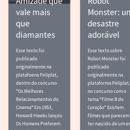
Amizade que
Robot
vale mais
Monster: u
que
desastre
diamantes
adorável
Esse texto foi
Esse texto sobre
publicado
Robot Monster foi
originalmente na
publicado
platafoena Peliplat,
originalmente na
dentro do concurso
plataforma Peliplat
“Os Melhores
no concurso com o
Relacionamentos do
tema “Filme B do
Cinema“ Em 1953,
Coração“ Existem
Howard Hawks lançou
filmes que parecem
Os Homens Preferem
ter nascido de um e