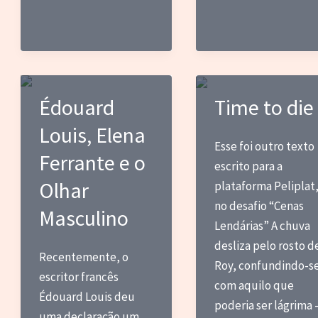
diamantes
desastre
adorável
Édouard
Time to die
Louis, Elena
Esse foi outro texto
Ferrante e o
escrito para a
Olhar
plataforma Peliplat
no desafio “Cenas
Masculino
Lendárias” A chuva
desliza pelo rosto d
Recentemente, o
Roy, confundindo-s
escritor francês
com aquilo que
Édouard Louis deu
poderia ser lágrima
uma declaração um