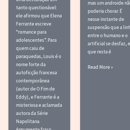
mas um androide nã
tanto questionável:
poderia chorar. É
ele afirmou que Elena
nesse instante de
Ferrante escreve
suspensão que a lin
“romance para
entre o humano e o
adolescentes”. Para
artificial se desfaz, 
quem caiu de
que resta é
paraquedas, Louis é o
nome forte da
Time
Read More »
autoficção francesa
to
contemporânea
die
(autor de O Fim de
Eddy), e Ferrante é a
misteriosa e aclamada
autora da Série
Napolitana.
Argumento fraco