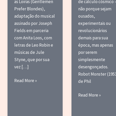
as Loiras (Gentlemen
de cálculo cósmico
Prefer Blondes),
não porque sejam
adaptação do musical
ousados,
assinado por Joseph
experimentais ou
Fields em parceria
revolucionários
com Anita Loos, com
demais para sua
letras de Leo Robin e
época, mas apenas
músicas de Jule
por serem
Styne, que por sua
simplesmente
vez […]
desengonçados.
Robot Monster (1953
Amizade
Read More »
de Phil
que
vale
Robot
Read More »
mais
Monster:
que
um