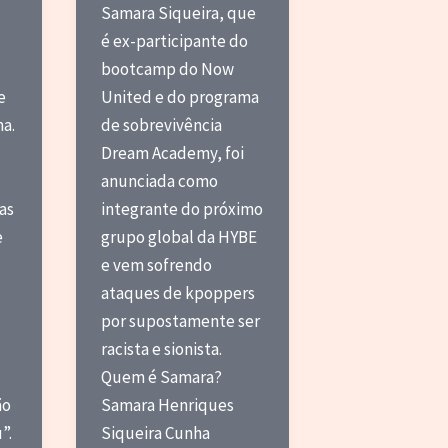
Samara Siqueira, que
é ex-participante do
bootcamp do Now
e
United e do programa
ma.
de sobrevivência
Dream Academy, foi
anunciada como
as
integrante do próximo
e
grupo global da HYBE
e vem sofrendo
ataques de kpoppers
por supostamente ser
racista e sionista.
Quem é Samara?
ão
Samara Henriques
”.
Siqueira Cunha