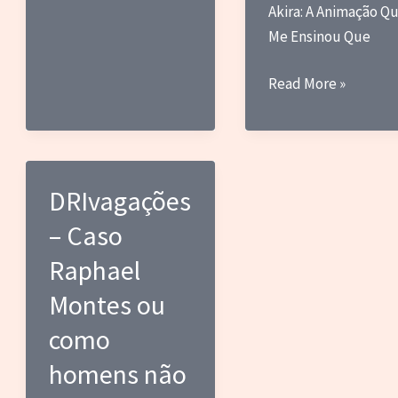
Akira: A Animação Q
Me Ensinou Que
Andei
Read More »
escrevendo
uns
textos
na
DRIvagações
Peliplat
– Caso
esse
foi
Raphael
sobre
Montes ou
Akira
como
homens não