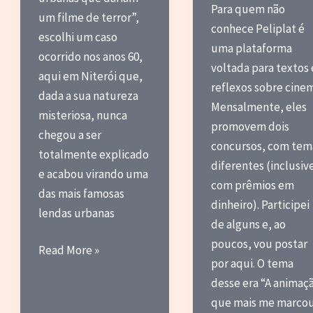
Para quem não
um filme de terror”,
conhece Peliplat é
escolhi um caso
uma plataforma
ocorrido nos anos 60,
voltada para textos 
aqui em Niterói que,
reflexos sobre cine
dada a sua natureza
Mensalmente, eles
misteriosa, nunca
promovem dois
chegou a ser
concursos, com tem
totalmente explicado
diferentes (inclusiv
e acabou virando uma
com prêmios em
das mais famosas
dinheiro). Participei
lendas urbanas
de alguns e, ao
poucos, vou postar
Protocolo
Read More »
por aqui. O tema
Final
desse era “A animaç
que mais me marcou