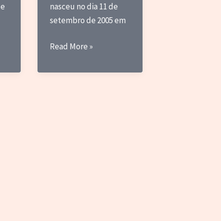
ue
nasceu no dia 11 de
setembro de 2005 em
DRIvagações
Read More »
–
A
Idol
brasileira
odiada
(sem
nem
ter
debutado)