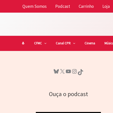
Ir
Quem Somos
Podcast
Carrinho
Loja
para
o
conteúdo
🐧
CFMC
Canal CPR
Cinema
Músic
Bluesky
X
Youtube
Instagram
TikTok
Ouça o podcast