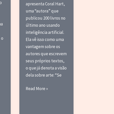
o
apresenta Coral Hart,
uma “autora” que
publicou 200 livros no
ha
último ano usando
inteligência artificial.
e o
Ela vê isso como uma
vantagem sobre os
autores que escrevem
seus próprios textos,
o que já denota a visão
dela sobre arte: “Se
Escreva
Read More »
200
Livros
por