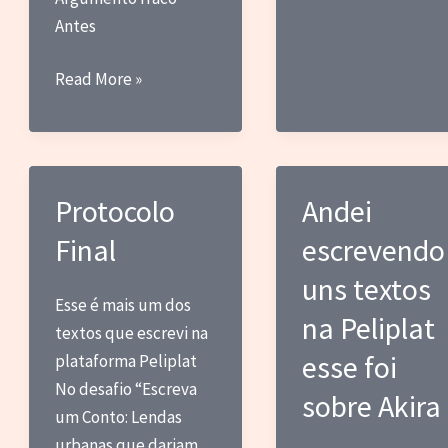
Antes
Édouard
Read More »
Louis,
Elena
Ferrante
e
Protocolo
Andei
o
Final
escrevendo
Olhar
Masculino
uns textos
Esse é mais um dos
na Peliplat
textos que escrevi na
esse foi
plataforma Peliplat
No desafio “Escreva
sobre Akira
um Conto: Lendas
urbanas que dariam