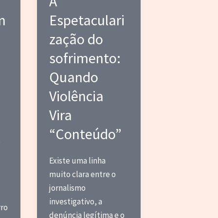
A
m
Espetaculari
zação do
sofrimento:
Quando
Violência
Vira
“Conteúdo”
,
Existe uma linha
muito clara entre o
jornalismo
investigativo, a
rro
denúncia legítima e o