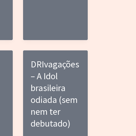
ano
e
fique
rico
DRIvagações
– A Idol
brasileira
odiada (sem
nem ter
debutado)