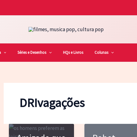
a
Séries e Desenhos
HQs e Livros
Colunas
DRIvagações