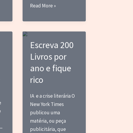
A
Read More »
Espetacularização
do
sofrimento:
Quando
Escreva 200
Violência
Livros por
Vira
“Conteúdo”
ano e fique
rico
,
IA e a crise literária O
e
New York Times
e
publicou uma
matéria, ou peça
 —
publicitária, que