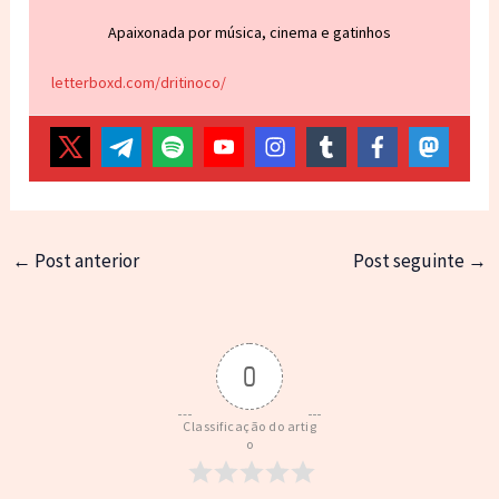
Apaixonada por música, cinema e gatinhos
letterboxd.com/dritinoco/
←
Post anterior
Post seguinte
→
0
Classificação do artig
o