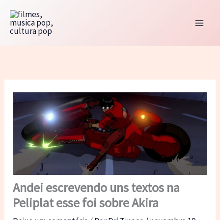
Ir
para
o
conteúdo
Andei escrevendo uns textos na
Peliplat esse foi sobre Akira