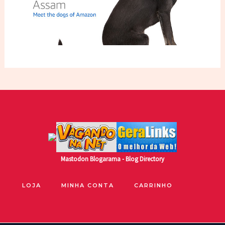
Mastodon
Blogarama - Blog Directory
LOJA
MINHA CONTA
CARRINHO