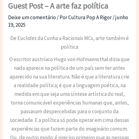
Guest Post – A arte faz política
Deixe um comentário
/ Por
Cultura Pop A Rigor
/
junho
19, 2025
De Euclides da Cunha a Racionais MCs, arte também é
política
O escritor austríaco Hugo von Hofmannsthal dizia que
nada aparece na política de um país sem ter antes
aparecido na sua literatura. Não é que a literatura crie
a realidade política; é que a linguagem poética, na
medida em que seja uma síntese artística do real,
torna comunicável experiências humanas que, antes,
passavam despercebidas para o conjunto da
sociedade. E a política só pode operar em cima dessas
experiências que fazem parte do imaginário comum.
Ou, de outro modo: é preciso primeiro que as pessoas