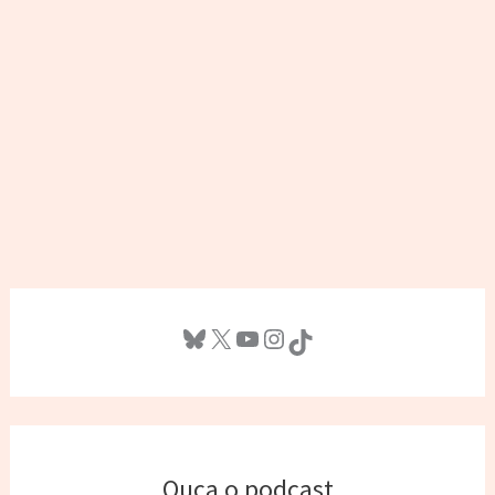
Bluesky
X
Youtube
Instagram
TikTok
Ouça o podcast