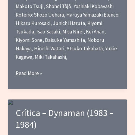
ou
Makoto Tsuji, Shohei Tôjô, Yoshiaki Kobayashi
Como
Roteiro: Shozo Uehara, Haruya Yamazaki Elenco:
nos
Hikaru Kurosaki, Junichi Haruta, Kiyomi
Apaixonamos
Tsukada, Isao Sasaki, Misa Nirei, Kei Anan,
pelo
Kiyomi Sone, Daisuke Yamashita, Noboru
Tokusatsu
Nakaya, Hiroshi Watari, Atsuko Takahata, Yukie
Kagawa, Miki Takahashi,
Crítica
Read More »
–
O
Fantástico
Jaspion
Crítica – Dynaman (1983 –
(1985-
1984)
1986)