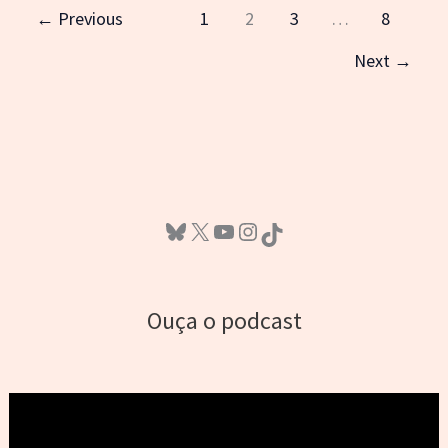
1984)
←
Previous
1
2
3
…
8
Next
→
Bluesky
X
Youtube
Instagram
TikTok
Ouça o podcast