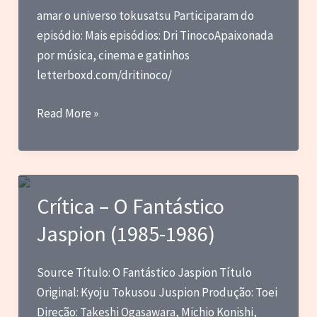
amar o universo tokusatsu Participaram do
episódio: Mais episódios: Dri TinocoApaixonada
por música, cinema e gatinhos
letterboxd.com/dritinoco/
CFMC
Read More »
SESSÃO
TOKUSATSU
03
–
Crítica – O Fantástico
40
Jaspion (1985-1986)
Anos
de
Changeman
Source Título: O Fantástico Jaspion Título
e
Original: Kyoju Tokusou Juspion Produção: Toei
Jaspion
Direção: Takeshi Ogasawara, Michio Konishi,