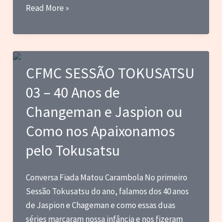
The
Read More »
Last
of
Us:
Segunda
CFMC SESSÃO TOKUSATSU
temporada
03 – 40 Anos de
estreia
com
Changeman e Jaspion ou
novos
Como nos Apaixonamos
personagens
e
pelo Tokusatsu
narrativa
intensa​
Conversa Fiada Matou Carambola No primeiro
Sessão Tokusatsu do ano, falamos dos 40 anos
de Jaspion e Chageman e como essas duas
séries marcaram nossa infância e nos fizeram