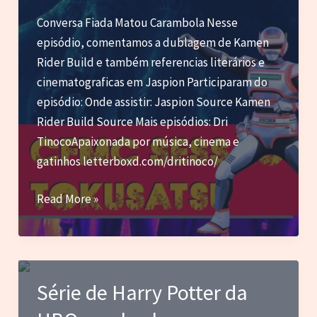
Conversa Fiada Matou Carambola Nesse
episódio, comentamos a dublagem de Kamen
Rider Build e também referencias literários e
cinematograficas em Jaspion Participaram do
episódio: Onde assistir: Jaspion Source Kamen
Rider Build Source Mais episódios: Dri
TinocoApaixonada por música, cinema e
gatinhos letterboxd.com/dritinoco/
CFMC
Read More »
SESSÃO
TOKUSATSU
04
–
Série de Harry Potter da
Dublagem