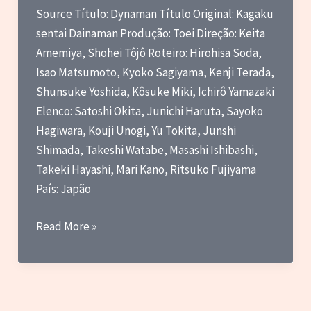
Source Título: Dynaman Título Original: Kagaku
sentai Dainaman Produção: Toei Direção: Keita
Amemiya, Shohei Tôjô Roteiro: Hirohisa Soda,
Isao Matsumoto, Kyoko Sagiyama, Kenji Terada,
Shunsuke Yoshida, Kôsuke Miki, Ichirô Yamazaki
Elenco: Satoshi Okita, Junichi Haruta, Sayoko
Hagiwara, Kouji Unogi, Yu Tokita, Junshi
Shimada, Takeshi Watabe, Masashi Ishibashi,
Takeki Hayashi, Mari Kano, Ritsuko Fujiyama
País: Japão
Crítica
Read More »
–
Dynaman
(1983
–