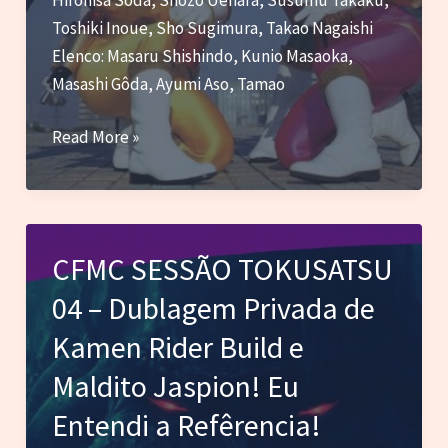
Toshiki Inoue, Sho Sugimura, Takao Nagaishi
Elenco: Masaru Shishindo, Kunio Masaoka,
Masashi Gôda, Ayumi Aso, Tamao
Crítica
Read More »
–
Chouriki
Sentai
Ohranger
CFMC SESSÃO TOKUSATSU
(1995)
04 – Dublagem Privada de
Kamen Rider Build e
Maldito Jaspion! Eu
Entendi a Refêrencia!