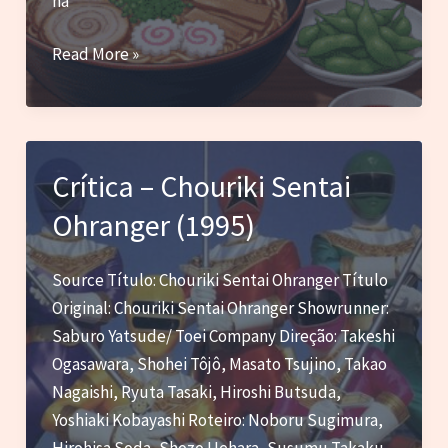
na
Muito
Read More »
além
do
lámen:
por
Crítica – Chouriki Sentai
que
Ohranger (1995)
a
comida
de
Source Título: Chouriki Sentai Ohranger Título
anime
Original: Chouriki Sentai Ohranger Showrunner:
é
Saburo Yatsude/ Toei Company Direção: Takeshi
tão
Ogasawara, Shohei Tôjô, Masato Tsujino, Takao
irresistível?
Nagaishi, Ryuta Tasaki, Hiroshi Butsuda,
Yoshiaki Kobayashi Roteiro: Noboru Sugimura,
Hirohisa Soda, Shozo Uehara, Susumu Takaku,