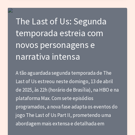
Potter
da
The Last of Us: Segunda
HBO
temporada estreia com
revela
elenco
novos personagens e
com
narrativa intensa​
Dumbledore,
Snape
A tão aguardada segunda temporada de The
e
Last of Us estreou neste domingo, 13 de abril
outros
de 2025, às 22h (horário de Brasília), na HBO e na
plataforma Max. Com sete episódios
programados, a nova fase adapta os eventos do
jogo The Last of Us Part II, prometendo uma
abordagem mais extensa e detalhada em