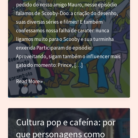
pedido do nosso amigo Mauro, nesse episódio
falamos de Scooby-Doo: a criação do desenho,
suas diversas séries e filmes! E também
confessamos nossa falha de carater: nunca
ligamos muito para o Scooby e sua turminha
enxerida Participaram do episódio:
Aproveitando, sigam também o influencer mais
gato do momento: Prince, […]
CFMC
Read More »
53
–
Scooby
Dooby
Cultura pop e cafeína: por
Dooby
que personagens como
Dooby