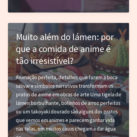
pop
e
cafeína:
por
Muito além do lámen: por
que
que a comida de anime é
personagens
como
tão irresistível?
Lorelai
Gilmore
Animação perfeita, detalhes que fazem a boca
marcaram
salivar e símbolos narrativos transformam os
gerações
pratos de anime em obras de arte Uma tigela de
com
lámen borbulhante, bolinhos de arroz perfeitos
sua
ou um takoyaki dourado são alguns dos pratos
paixão
que vemos em animes e parecem ganhar vida
por
nas telas, em muitos casos chegam a dar água
café