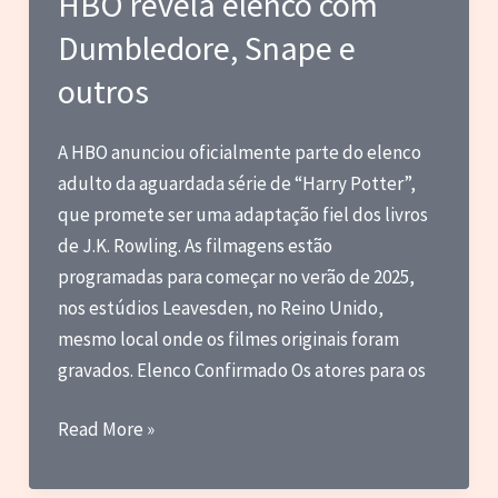
HBO revela elenco com
Privada
de
Dumbledore, Snape e
Kamen
outros
Rider
Build
A HBO anunciou oficialmente parte do elenco
e
adulto da aguardada série de “Harry Potter”,
Maldito
que promete ser uma adaptação fiel dos livros
Jaspion!
de J.K. Rowling. As filmagens estão
Eu
programadas para começar no verão de 2025,
Entendi
nos estúdios Leavesden, no Reino Unido,
a
mesmo local onde os filmes originais foram
Refêrencia!
gravados.​ Elenco Confirmado Os atores para os
Série
Read More »
de
Harry