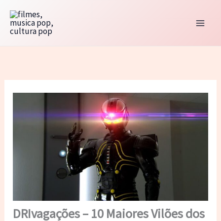
Ir
para
o
conteúdo
DRIvagações – 10 Maiores Vilões dos