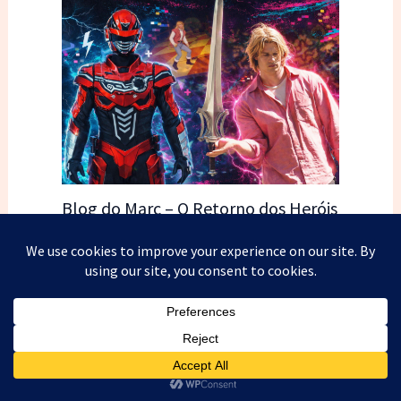
Blog do Marc – O Retorno dos Heróis
de Metal e a Expectativa pelo Novo
Filme de Boneco
Gavan Infinity, o fim de Super Sentai e o
novo filme do He-Man Ao completar 50
anos, a franquia Super Sentai chegou ao
fim —…