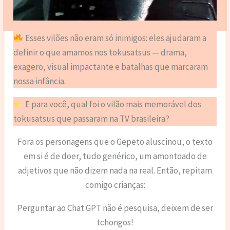
Esses vilões não eram só inimigos: eles ajudaram a
definir o que amamos nos tokusatsus — drama,
exagero, visual impactante e batalhas que marcaram
nossa infância.
E para você, qual foi o vilão mais memorável dos
tokusatsus que passaram na TV brasileira?
Fora os personagens que o Gepeto aluscinou, o texto
em si é de doer, tudo genérico, um amontoado de
adjetivos que não dizem nada na real. Então, repitam
comigo crianças:
Perguntar ao Chat GPT não é pesquisa, deixem de ser
tchongos!