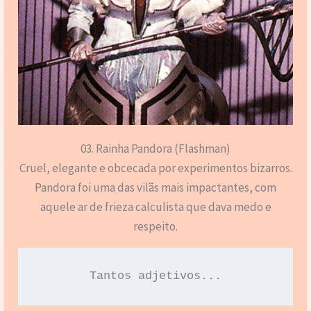
03. Rainha Pandora (Flashman)
Cruel, elegante e obcecada por experimentos bizarros.
Pandora foi uma das vilãs mais impactantes, com
aquele ar de frieza calculista que dava medo e
respeito.
Tantos adjetivos...