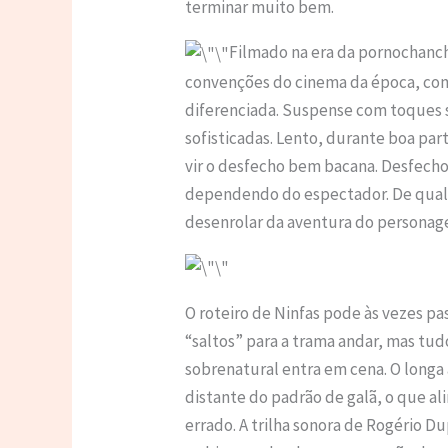
terminar muito bem.
Filmado na era da pornochanch
convenções do cinema da época, co
diferenciada. Suspense com toques 
sofisticadas. Lento, durante boa par
vir o desfecho bem bacana. Desfech
dependendo do espectador. De qualq
desenrolar da aventura do personagem
O roteiro de Ninfas pode às vezes pa
“saltos” para a trama andar, mas tu
sobrenatural entra em cena. O longa 
distante do padrão de galã, o que al
errado. A trilha sonora de Rogério Du