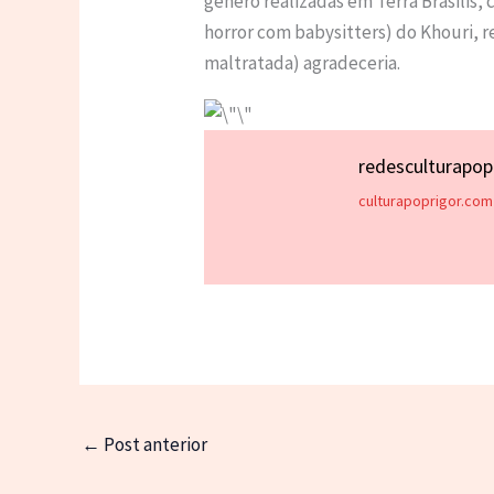
gênero realizadas em Terra Brasilis,
horror com babysitters) do Khouri, r
maltratada) agradeceria.
redesculturapo
culturapoprigor.com
←
Post anterior