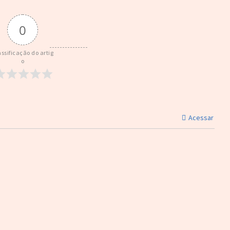
0
assificação do artig
o
Acessar