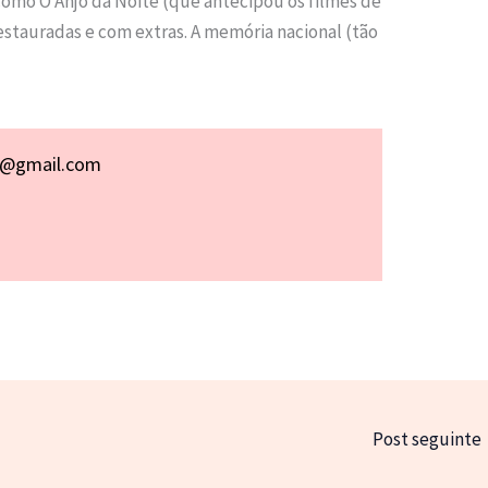
 como O Anjo da Noite (que antecipou os filmes de
estauradas e com extras. A memória nacional (tão
p@gmail.com
Post seguinte