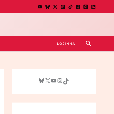
Pesquisar
LOJINHA
Bluesky
X
Youtube
Instagram
TikTok