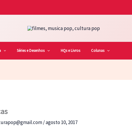
a
Séries e Desenhos
HQs e Livros
Colunas
cas
lturapop@gmail.com
/
agosto 10, 2017