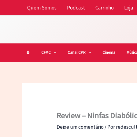
Ir
Quem Somos
Podcast
Carrinho
Loja
para
o
conteúdo
🐧
CFMC
Canal CPR
Cinema
Músic
Review – Ninfas Diabóli
Deixe um comentário
/ Por
redescu