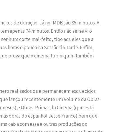
inutos de duração. Já no IMDB são 85 minutos. A
 tem apenas 74 minutos. Então não sei se vi o
 nenhum corte mal-feito, tipo aqueles que a
uas horas e pouco na Sessão da Tarde. Enfim,
e que prova que o cinema tupiniquim também
gênero realizados que permanecem esquecidos
l (que lançou recentemente um volume da Obras-
aponeses) e Obras-Primas do Cinema (que está
as obras do espanhol Jesse Franco) bem que
ma caixa com essa e outras produções do