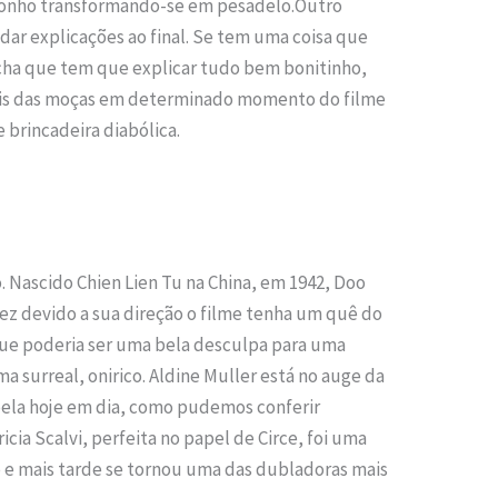
sonho transformando-se em pesadelo.Outro
dar explicações ao final. Se tem uma coisa que
acha que tem que explicar tudo bem bonitinho,
apéis das moças em determinado momento do filme
 brincadeira diabólica.
o. Nascido Chien Lien Tu na China, em 1942, Doo
vez devido a sua direção o filme tenha um quê do
 que poderia ser uma bela desculpa para uma
 surreal, onirico. Aldine Muller está no auge da
 bela hoje em dia, como pudemos conferir
cia Scalvi, perfeita no papel de Circe, foi uma
 e mais tarde se tornou uma das dubladoras mais