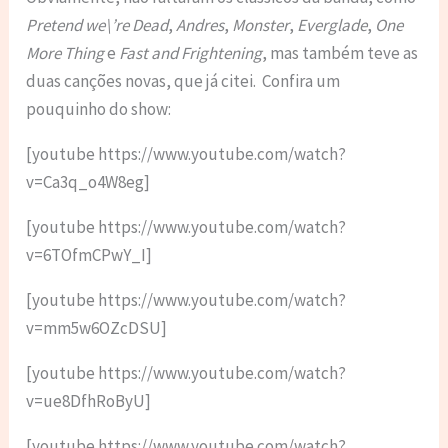
Pretend we\’re Dead
,
Andres
,
Monster
,
Everglade
,
One
More Thing
e
Fast and Frightening
, mas também teve as
duas canções novas, que já citei. Confira um
pouquinho do show:
[youtube https://www.youtube.com/watch?
v=Ca3q_o4W8eg]
[youtube https://www.youtube.com/watch?
v=6TOfmCPwY_I]
[youtube https://www.youtube.com/watch?
v=mm5w6OZcDSU]
[youtube https://www.youtube.com/watch?
v=ue8DfhRoByU]
[youtube https://www.youtube.com/watch?