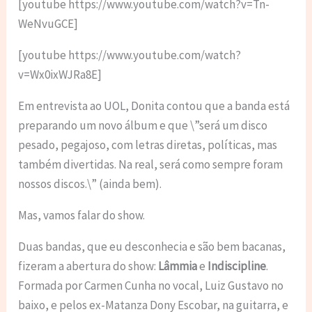
[youtube https://www.youtube.com/watch?v=Tn-
WeNvuGCE]
[youtube https://www.youtube.com/watch?
v=Wx0ixWJRa8E]
Em entrevista ao UOL, Donita contou que a banda está
preparando um novo álbum e que \”será um disco
pesado, pegajoso, com letras diretas, políticas, mas
também divertidas. Na real, será como sempre foram
nossos discos.\” (ainda bem).
Mas, vamos falar do show.
Duas bandas, que eu desconhecia e são bem bacanas,
fizeram a abertura do show:
Lâmmia
e
Indiscipline
.
Formada por Carmen Cunha no vocal, Luiz Gustavo no
baixo, e pelos ex-Matanza Dony Escobar, na guitarra, e