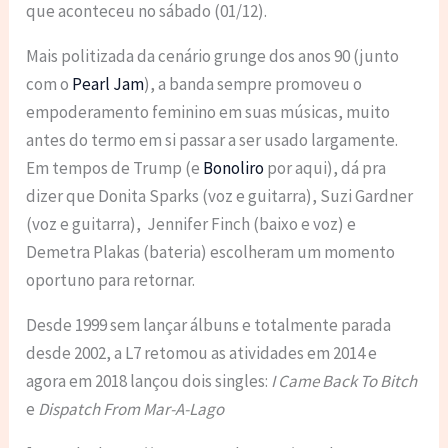
que aconteceu no sábado (01/12).
Mais politizada da cenário grunge dos anos 90 (junto
com o
Pearl Jam
), a banda sempre promoveu o
empoderamento feminino em suas músicas, muito
antes do termo em si passar a ser usado largamente.
Em tempos de Trump (e
Bonoliro
por aqui), dá pra
dizer que Donita Sparks (voz e guitarra), Suzi Gardner
(voz e guitarra), Jennifer Finch (baixo e voz) e
Demetra Plakas (bateria) escolheram um momento
oportuno para retornar.
Desde 1999 sem lançar álbuns e totalmente parada
desde 2002, a L7 retomou as atividades em 2014 e
agora em 2018 lançou dois singles:
I Came Back To Bitch
e
Dispatch From Mar-A-Lago