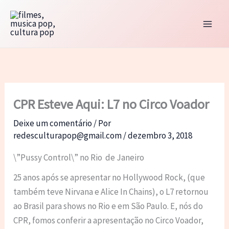
Ir
para
o
conteúdo
CPR Esteve Aqui: L7 no Circo Voador
Deixe um comentário
/ Por
redesculturapop@gmail.com
/
dezembro 3, 2018
\”Pussy Control\” no Rio de Janeiro
25 anos após se apresentar no Hollywood Rock, (que
também teve Nirvana e Alice In Chains), o L7 retornou
ao Brasil para shows no Rio e em São Paulo. E, nós do
CPR, fomos conferir a apresentação no Circo Voador,