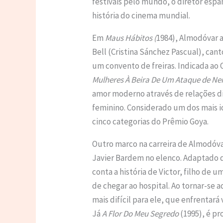
festivais pelo mundo, o diretor esp
história do cinema mundial.
Em
Maus Hábitos (
1984), Almodóvar a
Bell (Cristina Sánchez Pascual), can
um convento de freiras. Indicada ao
Mulheres À Beira De Um Ataque de Ne
amor moderno através de relações d
feminino. Considerado um dos mais ic
cinco categorias do Prêmio Goya.
Outro marco na carreira de Almodóv
Javier Bardem no elenco. Adaptado
conta a história de Victor, filho de
de chegar ao hospital. Ao tornar-se 
mais difícil para ele, que enfrentar
Já
A Flor Do Meu Segredo
(1995), é pr