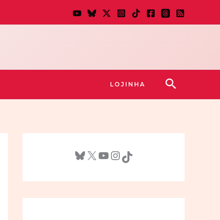
Pesquisar
LOJINHA
Bluesky
X
Youtube
Instagram
TikTok