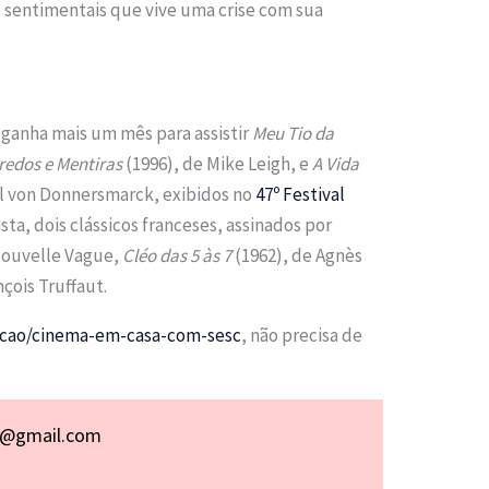
 sentimentais que vive uma crise com sua
o ganha mais um mês para assistir
Meu Tio da
redos e Mentiras
(1996), de Mike Leigh, e
A Vida
el von Donnersmarck, exibidos no
47º Festival
ista, dois clássicos franceses, assinados por
ouvelle Vague,
Cléo das 5 às 7
(1962), de Agnès
nçois Truffaut.
lecao/cinema-em-casa-com-sesc
, não precisa de
p@gmail.com