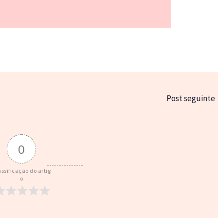
Post seguinte
0
assificação do artig
o