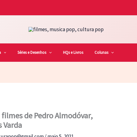
a
Séries e Desenhos
HQs e Livros
Colunas
filmes de Pedro Almodóvar,
s Varda
lturapop@gmail.com
/
maio 5, 2021