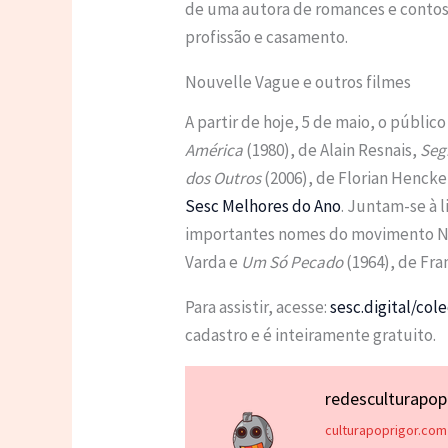
de uma autora de romances e contos
profissão e casamento.
Nouvelle Vague e outros filmes
A partir de hoje, 5 de maio, o públic
América
(1980), de Alain Resnais,
Seg
dos Outros
(2006), de Florian Henck
Sesc Melhores do Ano
. Juntam-se à l
importantes nomes do movimento N
Varda e
Um Só Pecado
(1964), de Fra
Para assistir, acesse:
sesc.digital/co
cadastro e é inteiramente gratuito.
redesculturapo
culturapoprigor.com