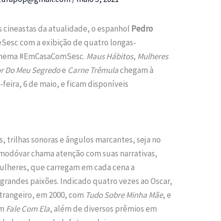
 cineastas da atualidade, o espanhol
Pedro
Sesc com a exibição de quatro longas-
Cinema #EmCasaComSesc.
Maus Hábitos
,
Mulheres
or Do Meu Segredo
e
Carne Trêmula
chegam à
feira, 6 de maio, e ficam disponíveis
 trilhas sonoras e ângulos marcantes, seja no
modóvar chama atenção com suas narrativas,
ulheres, que carregam em cada cena a
randes paixões. Indicado quatro vezes ao Oscar,
strangeiro, em 2000, com
Tudo Sobre Minha Mãe
, e
om
Fale Com Ela
, além de diversos prêmios em