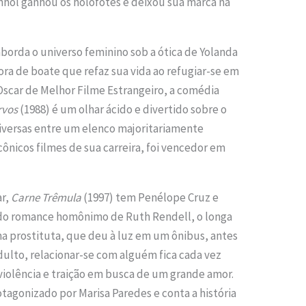
anhol ganhou os holofotes e deixou sua marca na
borda o universo feminino sob a ótica de Yolanda
tora de boate que refaz sua vida ao refugiar-se em
 Oscar de Melhor Filme Estrangeiro, a comédia
rvos
(1988) é um olhar ácido e divertido sobre o
iversas entre um elenco majoritariamente
ônicos filmes de sua carreira, foi vencedor em
ar,
Carne Trêmula
(1997) tem Penélope Cruz e
 do romance homônimo de Ruth Rendell, o longa
 uma prostituta, que deu à luz em um ônibus, antes
adulto, relacionar-se com alguém fica cada vez
á violência e traição em busca de um grande amor.
otagonizado por Marisa Paredes e conta a história