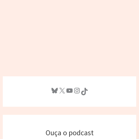
Bluesky
X
Youtube
Instagram
TikTok
Ouça o podcast