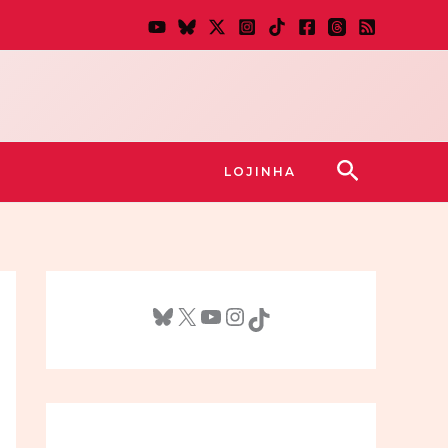
Pesquisar
LOJINHA
Bluesky
X
Youtube
Instagram
TikTok