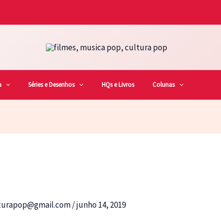
a
Séries e Desenhos
HQs e Livros
Colunas
lturapop@gmail.com
/
junho 14, 2019