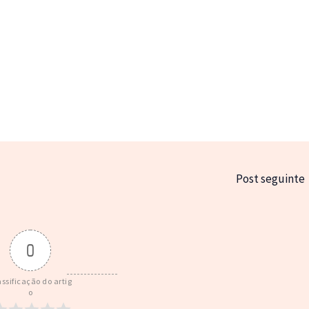
Post seguinte
0
assificação do artig
o