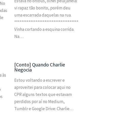
Estava no ônibus, olhei pela janela:
 No
vi rapaz tão bonito, porém deu
ndas
uma escarrada daquelas na rua.
de
************************************
Vinha cortando a esquina corrida.
Na…
[Conto] Quando Charlie
Negocia
a às
Estou voltando a escrever e
aproveitei para colocar aqui no
o
CPR alguns textos que estavam
os
perdidos por aí no Medium,
Tumblr e Google Drive: Charlie…