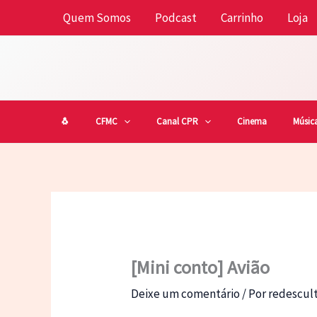
Ir
Quem Somos
Podcast
Carrinho
Loja
para
o
conteúdo
🐧
CFMC
Canal CPR
Cinema
Músic
[Mini conto] Avião
Deixe um comentário
/ Por
redescu