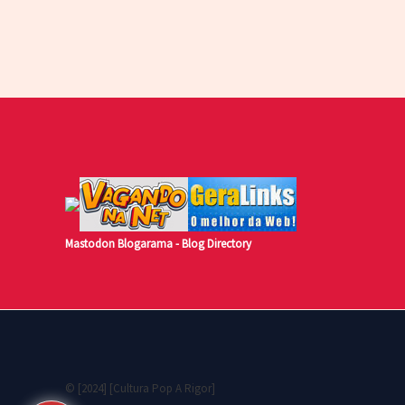
Mastodon
Blogarama - Blog Directory
© [2024] [Cultura Pop A Rigor]