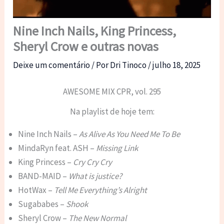
Nine Inch Nails, King Princess,
Sheryl Crow e outras novas
Deixe um comentário
/ Por
Dri Tinoco
/
julho 18, 2025
AWESOME MIX CPR, vol. 295
Na playlist de hoje tem:
Nine Inch Nails –
As Alive As You Need Me To Be
MindaRyn feat. ASH –
Missing Link
King Princess –
Cry Cry Cry
BAND-MAID –
What is justice?
HotWax –
Tell Me Everything’s Alright
Sugababes –
Shook
Sheryl Crow –
The New Normal