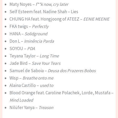
Maty Noyes –
f**k now, cry later
Self Esteem feat. Nadine Shah – Lies
CHUNG HA feat. Hongjoong of ATEEZ –
EENIE MEENIE
FKA twigs –
Perfectly
HANA –
Solidground
Don L –
Iminência Parda
SOYOU –
PDA
Teyana Taylor –
Long Time
Jade Bird –
Save Your Tears
Samuel de Saboia –
Deusa dos Prazeres Bobos
Wisp –
Breathe onto me
Alaina Castillo –
used to
Blood Orange feat. Caroline Polachek, Lorde, Mustafa –
Mind Loaded
Nilüfer Yanya –
Treason