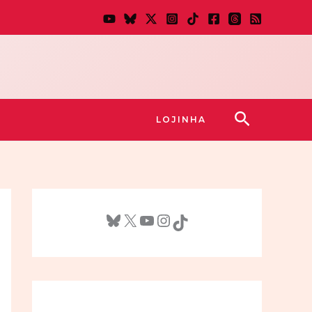
Pesquisar
LOJINHA
Bluesky
X
Youtube
Instagram
TikTok