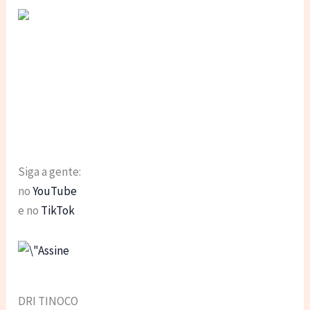
Siga a gente:
no
YouTube
e no
TikTok
DRI TINOCO