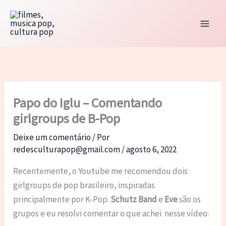
Ir
para
o
conteúdo
Papo do Iglu – Comentando
girlgroups de B-Pop
Deixe um comentário
/ Por
redesculturapop@gmail.com
/
agosto 6, 2022
Recentemente, o Youtube me recomendou dois
girlgroups de pop brasileiro, inspiradas
principalmente por K-Pop.
Schutz Band
e
Eve
são os
grupos e eu resolvi comentar o que achei nesse vídeo: