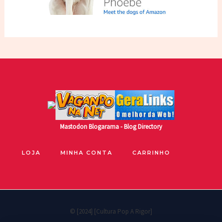
Mastodon
Blogarama - Blog Directory
LOJA
MINHA CONTA
CARRINHO
© [2024] [Cultura Pop A Rigor]