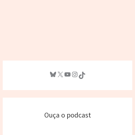
Bluesky
X
Youtube
Instagram
TikTok
Ouça o podcast