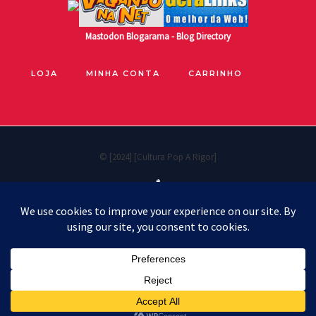
Mastodon
Blogarama - Blog Directory
LOJA
MINHA CONTA
CARRINHO
© [2024] [Cultura Pop A Rigor]
🐧
Políticas de privacidade
Cookie Policy
Política de reembolso e devoluções