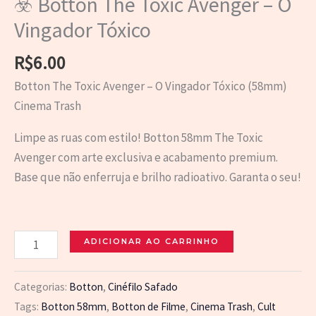
☣️ Botton The Toxic Avenger – O
Vingador Tóxico
R$
6.00
Botton The Toxic Avenger – O Vingador Tóxico (58mm)
Cinema Trash
Limpe as ruas com estilo! Botton 58mm The Toxic
Avenger com arte exclusiva e acabamento premium.
Base que não enferruja e brilho radioativo. Garanta o seu!
☣️
ADICIONAR AO CARRINHO
Botton
The
Categorias:
Botton
,
Cinéfilo Safado
Toxic
Tags:
Botton 58mm
,
Botton de Filme
,
Cinema Trash
,
Cult