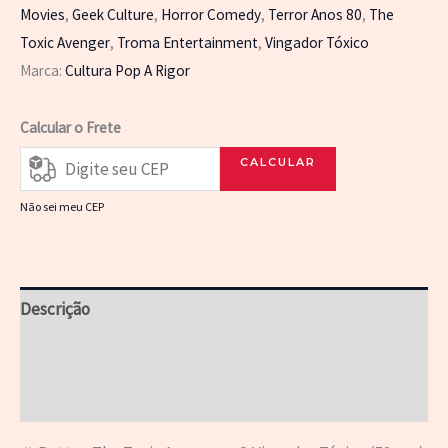
Avenger
Movies
,
Geek Culture
,
Horror Comedy
,
Terror Anos 80
,
The
–
Toxic Avenger
,
Troma Entertainment
,
Vingador Tóxico
O
Marca:
Cultura Pop A Rigor
Vingador
Tóxico
Calcular o Frete
quantidade
CALCULAR
Não sei meu CEP
Descrição
Informação adicional
Avaliações (0)