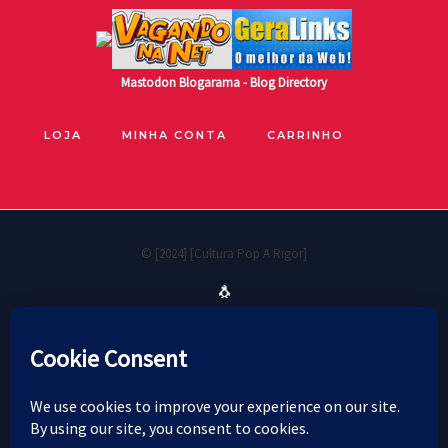
Mastodon
Blogarama - Blog Directory
LOJA
MINHA CONTA
CARRINHO
© [2024] [Cultura Pop A Rigor]
🐧
Políticas de privacidade
Cookie Policy
Política de reembolso e devoluções