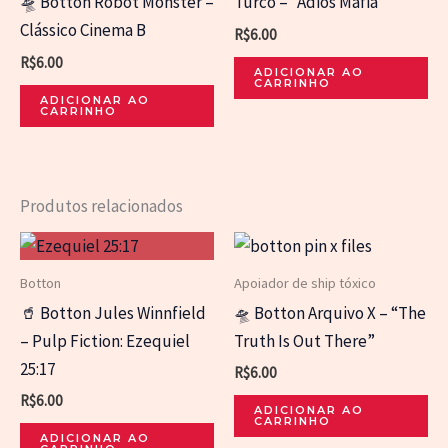
🛸 Botton Robot Monster –
Turco – “Adiós Máfia”
Clássico Cinema B
R$
6.00
R$
6.00
ADICIONAR AO
CARRINHO
ADICIONAR AO
CARRINHO
Produtos relacionados
Botton
Apoiador de ship tóxico
🥤 Botton Jules Winnfield
🛸 Botton Arquivo X – “The
– Pulp Fiction: Ezequiel
Truth Is Out There”
25:17
R$
6.00
R$
6.00
ADICIONAR AO
CARRINHO
ADICIONAR AO