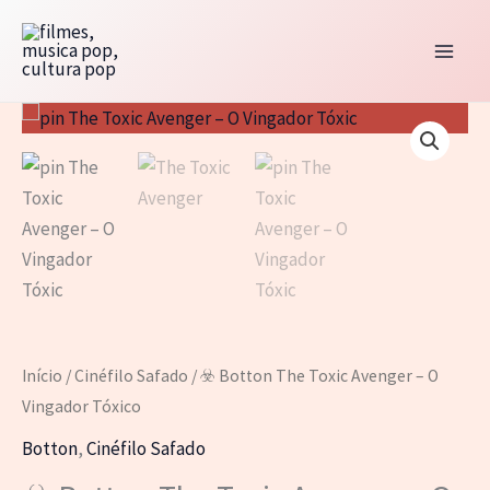
Ir
para
o
conteúdo
Início
/
Cinéfilo Safado
/ ☣️ Botton The Toxic Avenger – O
Vingador Tóxico
Botton
,
Cinéfilo Safado