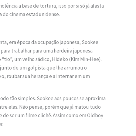
olência a base de tortura, isso por si só já afasta
a do cinema estadunidense.
rinta, era época da ocupação japonesa, Sookee
 para trabalhar para uma herdeira japonesa
o “tio”, um velho sádico, Hideko (Kim Min-Hee).
 junto de um golpista que lhe arrumou o
, roubar sua herança e a internar em um
modo tão simples. Sookee aos poucos se aproxima
tre elas. Não pense, porém que já matou tudo
ge de ser um filme clichê. Assim como em Oldboy
r.