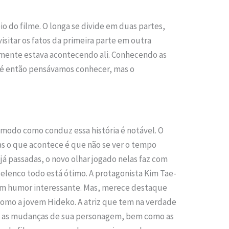
io do filme. O longa se divide em duas partes,
sitar os fatos da primeira parte em outra
mente estava acontecendo ali. Conhecendo as
té então pensávamos conhecer, mas o
modo como conduz essa história é notável. O
as o que acontece é que não se ver o tempo
já passadas, o novo olhar jogado nelas faz com
elenco todo está ótimo. A protagonista Kim Tae-
um humor interessante. Mas, merece destaque
como a jovem Hideko. A atriz que tem na verdade
em as mudanças de sua personagem, bem como as