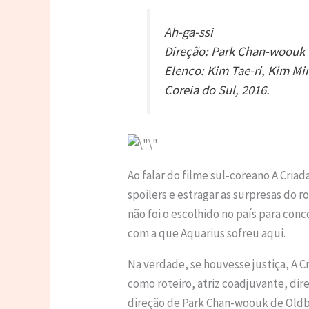
Ah-ga-ssi
Direção: Park Chan-woouk
Elenco: Kim Tae-ri, Kim M
Coreia do Sul, 2016.
Ao falar do filme sul-coreano A Cria
spoilers e estragar as surpresas do r
não foi o escolhido no país para conc
com a que Aquarius sofreu aqui.
Na verdade, se houvesse justiça, A C
como roteiro, atriz coadjuvante, dire
direção de Park Chan-woouk de Oldboy