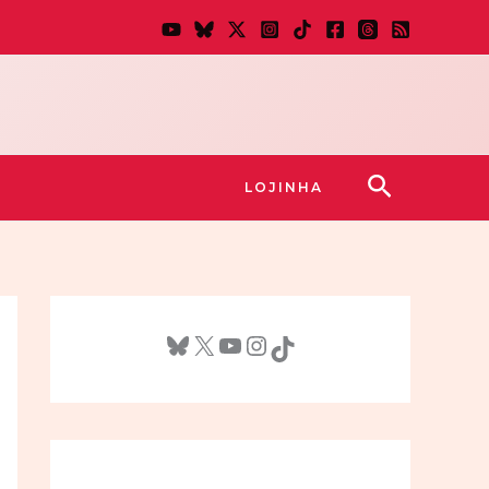
Pesquisar
LOJINHA
Bluesky
X
Youtube
Instagram
TikTok