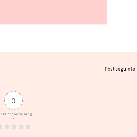
Post seguinte
0
assificação do artig
o