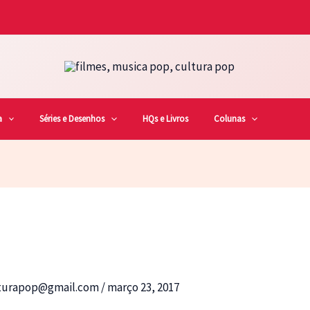
a
Séries e Desenhos
HQs e Livros
Colunas
lturapop@gmail.com
/
março 23, 2017