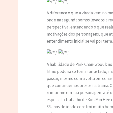
A diferença é que a virada vem no me
onde na segunda somos levados a revi
perspectiva, entendendo o que real
motivações dos personagens, que a
entendimento inicial se vai por terra.
A habilidade de Park Chan-woouk no 
filme poderia se tornar arrastado, m
passar, mesmo com a volta em cenas 
que continuemos presos na trama. O 
ri imprime em sua personagem até 
especial o trabalho de Kim Min Hee 
35 anos de idade constrói muito b