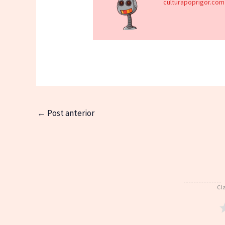
culturapoprigor.com
←
Post anterior
Cl