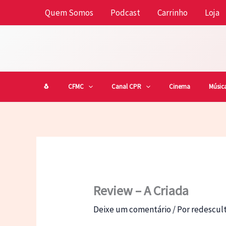
Ir
Quem Somos
Podcast
Carrinho
Loja
para
o
conteúdo
🐧
CFMC
Canal CPR
Cinema
Músic
Review – A Criada
Deixe um comentário
/ Por
redescu