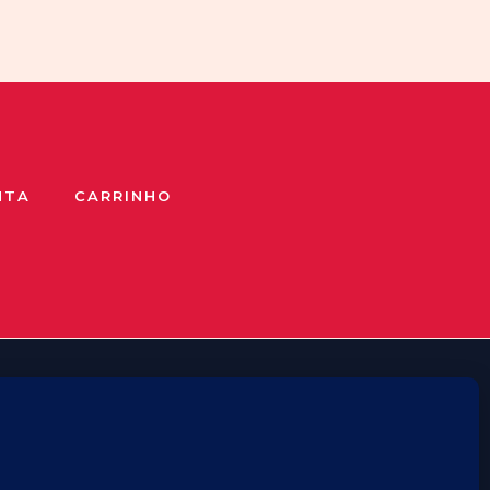
NTA
CARRINHO
🐧
Políticas de privacidade
Cookie Policy
Política de reembolso e devoluções