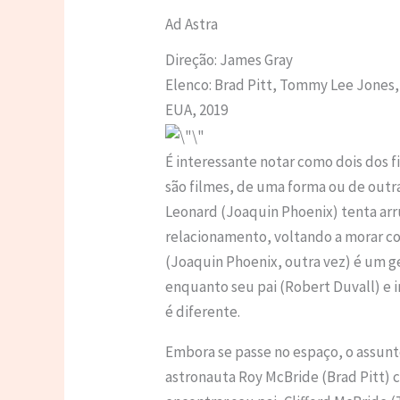
Ad Astra
Direção: James Gray
Elenco: Brad Pitt, Tommy Lee Jones,
EUA, 2019
É interessante notar como dois dos f
são filmes, de uma forma ou de outr
Leonard (Joaquin Phoenix) tenta arr
relacionamento, voltando a morar c
(Joaquin Phoenix, outra vez) é um g
enquanto seu pai (Robert Duvall) e i
é diferente.
Embora se passe no espaço, o assun
astronauta Roy McBride (Brad Pitt) 