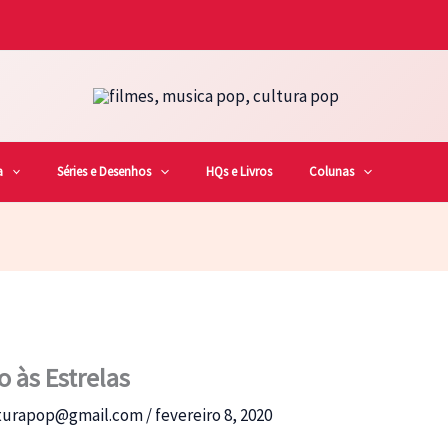
a
Séries e Desenhos
HQs e Livros
Colunas
 às Estrelas
lturapop@gmail.com
/
fevereiro 8, 2020