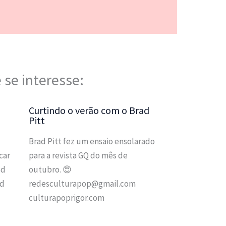
 se interesse:
Curtindo o verão com o Brad
Pitt
Brad Pitt fez um ensaio ensolarado
car
para a revista GQ do mês de
od
outubro. 😍
od
redesculturapop@gmail.com
culturapoprigor.com