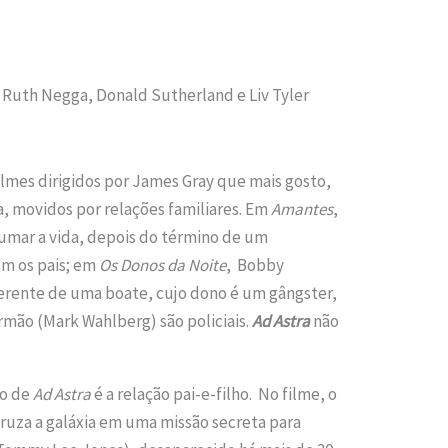
 Ruth Negga, Donald Sutherland e Liv Tyler
ilmes dirigidos por James Gray que mais gosto,
a, movidos por relações familiares. Em
Amantes
,
umar a vida, depois do término de um
om os pais; em
Os Donos da Noite
, Bobby
erente de uma boate, cujo dono é um gângster,
rmão (Mark Wahlberg) são policiais.
Ad Astra
não
to de
Ad Astra
é a relação pai-e-filho. No filme, o
cruza a galáxia em uma missão secreta para