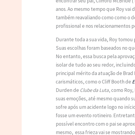
encontrar seu pai, Clifford McBride
anos. Ao mesmo tempo que Roy vai d
também reavaliando como como o de
profissional e nos relacionamentos p
Durante toda a sua vida, Roy tomou p
Suas escolhas foram baseados no que
No entanto, essa busca pela aprovaç
isolar de tudo ao seu redor, incluind
principal mérito da atuação de Brad
carismáticos, como o Cliff Booth de
E
Durden de
Clube da Luta
, como Roy,
suas emoções, até mesmo quando sua
sofre após um acidente logo no iníc
fosse um evento rotineiro. Entretan
possível encontro com o pai se aprox
mesmo, essa frieza vai se mostrando 