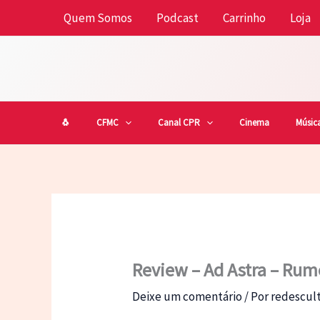
Ir
Quem Somos
Podcast
Carrinho
Loja
para
o
conteúdo
🐧
CFMC
Canal CPR
Cinema
Músic
Review – Ad Astra – Rumo
Deixe um comentário
/ Por
redescu