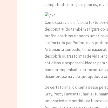
competente em ir, aos poucos, reve
Como escrevi no início do texto,
Ad A
desconstruído também a figura do he
profissionalismo é apenas uma fina 
ausência do pai. Porém, mais profu
Astronauta laureado, herói nacional
descobrir outras formas de vida, en
cotidiano e responsabilidades para c
homem empenhado em encontrar vida
desinteresse na vida que ajudou a cri
De certa forma, o dilema desse per
Gray. Percy Fawcett (Charlie Hunnam
uma sociedade perdida na floresta am
(embora essa sofra as consequências