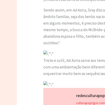
Sendo assim, em
Ad Astra
, Gray disc
âmbito familiar, seja dos heróis nac
em alguns momentos, é preciso destr
mesmo tempo, a busca do McBride-pa
abandona esposa e filho, também ava
sozinhos?
Triste e sutil, Ad Astra serve aos te
com uma ambientação bem diferente d
orquestrar muito bem as sequências 
redesculturapo
culturapoprigor.com