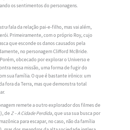
lando os sentimentos do personagens.
stra
fala da relação pai-e-filho, mas vai além,
rói. Primeiramente, com o próprio Roy, cujo
casca que esconde os danos causados pela
ndamente, no personagem Clifford McBride.
. Porém, obcecado por explorar o Universo e
contra nessa missão, uma forma de fugir do
om sua família. O que é bastante irônico: um
 fora da Terra, mas que demonstra total
ar.
sonagem remete a outro explorador dos filmes de
), de
Z – A Cidade Perdida
, que usa sua busca por
azônica para escapar, no caso, não da família
), mas dos meandros da alta sociedade inglesa.