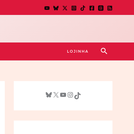
Pesquisar
LOJINHA
Bluesky
X
Youtube
Instagram
TikTok