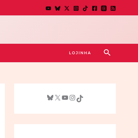
Pesquisar
LOJINHA
Bluesky
X
Youtube
Instagram
TikTok