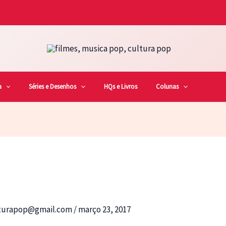
a
Séries e Desenhos
HQs e Livros
Colunas
lturapop@gmail.com
/
março 23, 2017