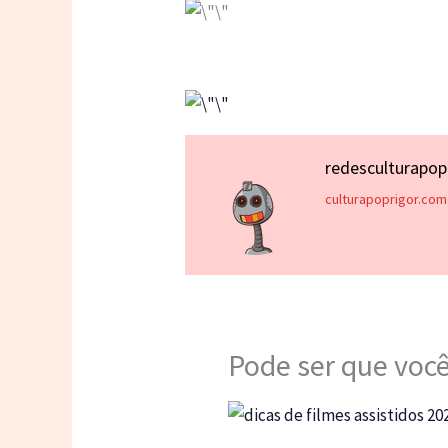
redesculturapo
culturapoprigor.com
Pode ser que você