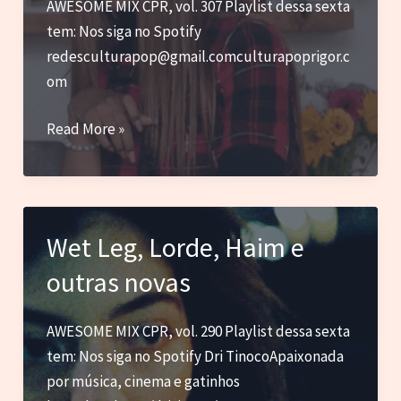
AWESOME MIX CPR, vol. 307 Playlist dessa sexta
tem: Nos siga no Spotify
redesculturapop@gmail.comculturapoprigor.c
om
PinkPantheress
Read More »
com
Kylie
Minogue
e
Wet Leg, Lorde, Haim e
com
outras novas
Anitta,
solos
do
AWESOME MIX CPR, vol. 290 Playlist dessa sexta
Twice
tem: Nos siga no Spotify Dri TinocoApaixonada
e
por música, cinema e gatinhos