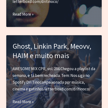
outras
letterboxd.com/dritinoco/
novas
Wet
Read More »
Leg,
Lorde,
Haim
e
Ghost, Linkin Park, Meovv,
outras
HAIM e muito mais
novas
AWESOME MIX CPR, vol. 286 Chegou a playlist da
semana, e tá bem recheada. Tem: Nos siga no
Spotify Dri TinocoApaixonada por música,
cinema e gatinhos letterboxd.com/dritinoco/
Ghost,
Read More »