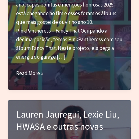
ano, capas bonitas e mençoes honrosas 2025
está chegando ao fim e esses foram os álbuns
que mais gostei de ouvir no ano 10.
PinkPantheress – Fancy That Ocupando a
décima posição, temos PinkPantheress com seu
álbum Fancy That. Neste projeto, ela pega a
energia do garage […]
10
Read More »
Favoritos
e
outros
álbuns
Lauren Jauregui, Lexie Liu,
que
HWASA e outras novas
curti
em