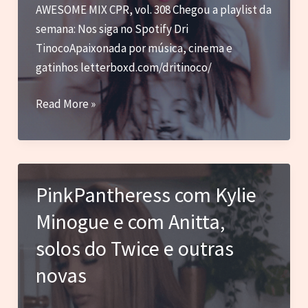
2025
AWESOME MIX CPR, vol. 308 Chegou a playlist da
semana: Nos siga no Spotify Dri
TinocoApaixonada por música, cinema e
gatinhos letterboxd.com/dritinoco/
Lauren
Read More »
Jauregui,
Lexie
Liu,
HWASA
PinkPantheress com Kylie
e
Minogue e com Anitta,
outras
novas
solos do Twice e outras
novas