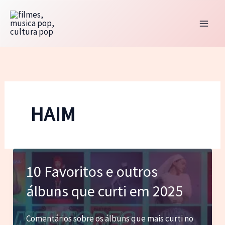
Ir
para
o
conteúdo
HAIM
10 Favoritos e outros
álbuns que curti em 2025
Comentários sobre os álbuns que mais curti no