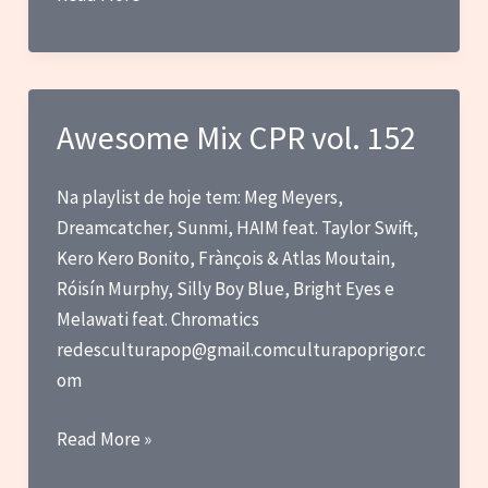
Roan,
HAIM,
Nathy
Peluso
Awesome Mix CPR vol. 152
e
Seulgi
Na playlist de hoje tem: Meg Meyers,
e
Dreamcatcher, Sunmi, HAIM feat. Taylor Swift,
mais
Kero Kero Bonito, Frànçois & Atlas Moutain,
Róisín Murphy, Silly Boy Blue, Bright Eyes e
Melawati feat. Chromatics
redesculturapop@gmail.comculturapoprigor.c
om
Awesome
Read More »
Mix