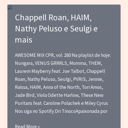
Ashnikko,
Bruce
Chappell Roan, HAIM,
Springsteen
Nathy Peluso e Seulgi e
e
muito
mais
mais
AWESOME MIX CPR, vol. 280 Na playlist de hoje:
Nungara, VENUS GRRRLS, Momma, THEM,
Laurem Mayberry feat. Joe Talbot, Chappell
Roan, Nathy Peluso, Seulgi, PVRIS, Jennie,
Raissa, HAIM, Anna of the North, Tori Amos,
Jade Bird, Viola Odette Harlow, These New
Puritans feat. Caroline Polachek e Miley Cyrus
Nos siga no Spotify Dri TinocoApaixonada por
Chappell
Read More »