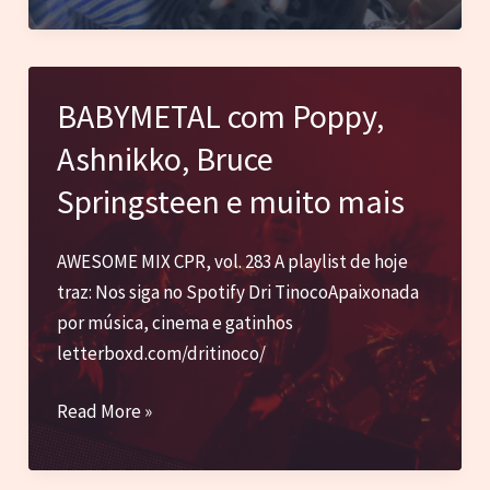
Linkin
Park,
Meovv,
HAIM
BABYMETAL com Poppy,
e
Ashnikko, Bruce
muito
mais
Springsteen e muito mais
AWESOME MIX CPR, vol. 283 A playlist de hoje
traz: Nos siga no Spotify Dri TinocoApaixonada
por música, cinema e gatinhos
letterboxd.com/dritinoco/
BABYMETAL
Read More »
com
Poppy,