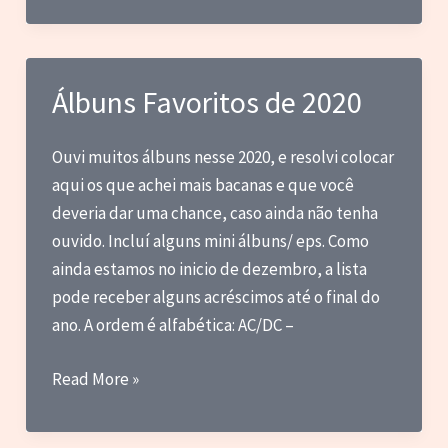
CPR
vol.
147
Álbuns Favoritos de 2020
Ouvi muitos álbuns nesse 2020, e resolvi colocar
aqui os que achei mais bacanas e que você
deveria dar uma chance, caso ainda não tenha
ouvido. Incluí alguns mini álbuns/ eps. Como
ainda estamos no inicio de dezembro, a lista
pode receber alguns acréscimos até o final do
ano. A ordem é alfabética: AC/DC –
Álbuns
Read More »
Favoritos
de