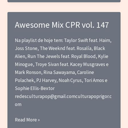
CPR
vol.
152
Awesome Mix CPR vol. 147
Na playlist de hoje tem: Taylor Swift feat. Haim,
Joss Stone, The Weeknd feat. Rosalía, Black
Alien, Run The Jewels feat. Royal Blood, Kylie
Minogue, Troye Sivan feat. Kacey Musgraves e
Mark Ronson, Rina Sawayama, Caroline
Polachek, PJ Harvey, Noah Cyrus, Tori Amos e
Sophie Ellis-Bextor
redesculturapop@gmail.comculturapoprigor.c
om
Awesome
Read More »
Mix